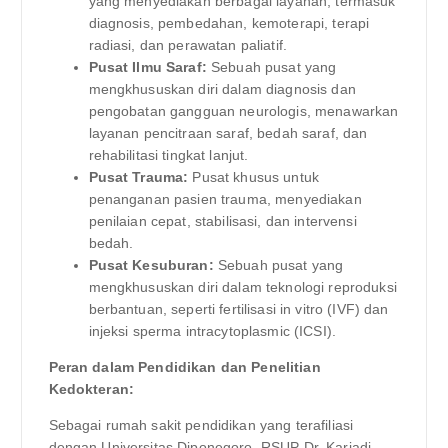
yang menyediakan berbagai layanan, termasuk
diagnosis, pembedahan, kemoterapi, terapi
radiasi, dan perawatan paliatif.
Pusat Ilmu Saraf:
Sebuah pusat yang
mengkhususkan diri dalam diagnosis dan
pengobatan gangguan neurologis, menawarkan
layanan pencitraan saraf, bedah saraf, dan
rehabilitasi tingkat lanjut.
Pusat Trauma:
Pusat khusus untuk
penanganan pasien trauma, menyediakan
penilaian cepat, stabilisasi, dan intervensi
bedah.
Pusat Kesuburan:
Sebuah pusat yang
mengkhususkan diri dalam teknologi reproduksi
berbantuan, seperti fertilisasi in vitro (IVF) dan
injeksi sperma intracytoplasmic (ICSI).
Peran dalam Pendidikan dan Penelitian
Kedokteran:
Sebagai rumah sakit pendidikan yang terafiliasi
dengan Universitas Diponegoro, RSUP Dr. Kariadi