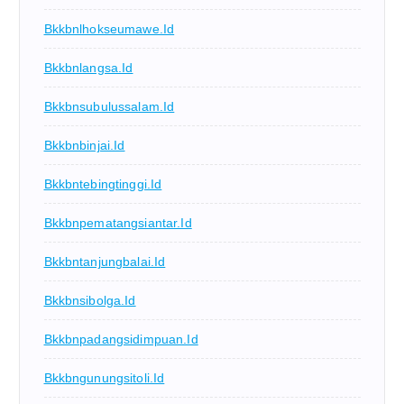
Bkkbnlhokseumawe.id
Bkkbnlangsa.id
Bkkbnsubulussalam.id
Bkkbnbinjai.id
Bkkbntebingtinggi.id
Bkkbnpematangsiantar.id
Bkkbntanjungbalai.id
Bkkbnsibolga.id
Bkkbnpadangsidimpuan.id
Bkkbngunungsitoli.id