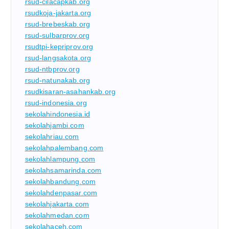
rsud-cilacapkab.org
rsudkoja-jakarta.org
rsud-brebeskab.org
rsud-sulbarprov.org
rsudtpi-kepriprov.org
rsud-langsakota.org
rsud-ntbprov.org
rsud-natunakab.org
rsudkisaran-asahankab.org
rsud-indonesia.org
sekolahindonesia.id
sekolahjambi.com
sekolahriau.com
sekolahpalembang.com
sekolahlampung.com
sekolahsamarinda.com
sekolahbandung.com
sekolahdenpasar.com
sekolahjakarta.com
sekolahmedan.com
sekolahaceh.com