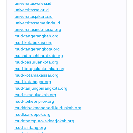
universitaswalesi.id
universitassalor.id
universitasjakarta.id
universitassamarinda.id
universitasindonesia.org
rsud-tangerangkab.org
rsud-kotabekasi.org
rsud-tangerangkota.org
rsucnd-acehbaratkab.org
rsud-pasuruankota.org
rsud-limapuluhkotakab.org
rsud-kotamakassar.org
rsud-kotabogor.org
rsud-tanjungpinangkota.org
rsud-simeuluekab.org
rsud-tpikepriprov.org
rsuddrloekmonohadi-kuduskab.org
rsudksa-depok.org
rsudrtnotopuro-sidoarjokab.org
rsud-sintang.org