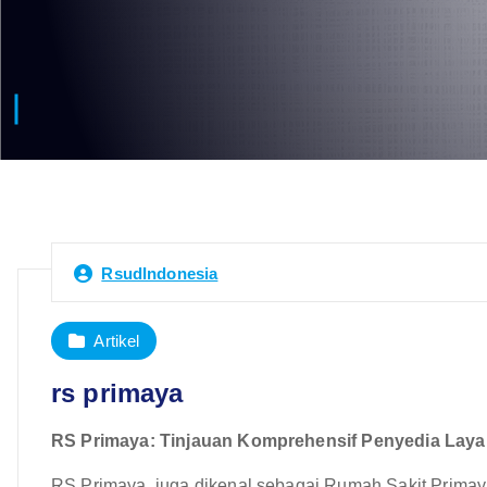
RsudIndonesia
Artikel
rs primaya
RS Primaya: Tinjauan Komprehensif Penyedia Laya
RS Primaya, juga dikenal sebagai Rumah Sakit Primay