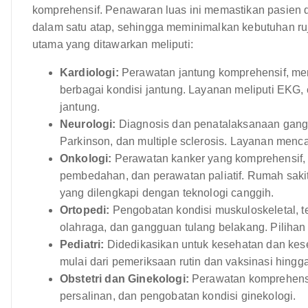
komprehensif. Penawaran luas ini memastikan pasien 
dalam satu atap, sehingga meminimalkan kebutuhan ruju
utama yang ditawarkan meliputi:
Kardiologi:
Perawatan jantung komprehensif, men
berbagai kondisi jantung. Layanan meliputi EKG, e
jantung.
Neurologi:
Diagnosis dan penatalaksanaan ganggua
Parkinson, dan multiple sclerosis. Layanan men
Onkologi:
Perawatan kanker yang komprehensif, te
pembedahan, dan perawatan paliatif. Rumah sakit
yang dilengkapi dengan teknologi canggih.
Ortopedi:
Pengobatan kondisi muskuloskeletal, t
olahraga, dan gangguan tulang belakang. Pilihan
Pediatri:
Didedikasikan untuk kesehatan dan kes
mulai dari pemeriksaan rutin dan vaksinasi hing
Obstetri dan Ginekologi:
Perawatan komprehensif
persalinan, dan pengobatan kondisi ginekologi.