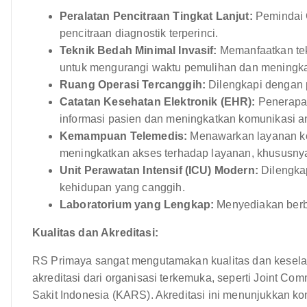
Peralatan Pencitraan Tingkat Lanjut:
Pemindai C
pencitraan diagnostik terperinci.
Teknik Bedah Minimal Invasif:
Memanfaatkan tekn
untuk mengurangi waktu pemulihan dan meningkat
Ruang Operasi Tercanggih:
Dilengkapi dengan 
Catatan Kesehatan Elektronik (EHR):
Penerapa
informasi pasien dan meningkatkan komunikasi a
Kemampuan Telemedis:
Menawarkan layanan kon
meningkatkan akses terhadap layanan, khususnya 
Unit Perawatan Intensif (ICU) Modern:
Dilengka
kehidupan yang canggih.
Laboratorium yang Lengkap:
Menyediakan berba
Kualitas dan Akreditasi:
RS Primaya sangat mengutamakan kualitas dan keselam
akreditasi dari organisasi terkemuka, seperti Joint Co
Sakit Indonesia (KARS). Akreditasi ini menunjukkan k