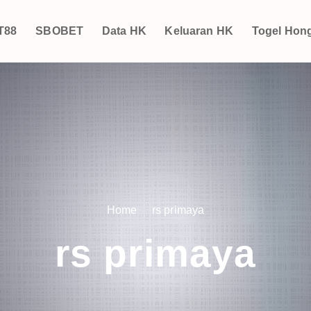
T88
SBOBET
Data HK
Keluaran HK
Togel Hon
Home
rs primaya
rs primaya