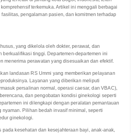
omprehensif terkemuka. Artikel ini menggali berbagai
 fasilitas, pengalaman pasien, dan komitmen terhadap
sus, yang dikelola oleh dokter, perawat, dan
berkualifikasi tinggi. Departemen-departemen ini
 menerima perawatan yang disesuaikan dan efektif.
akan landasan RS Ummi yang memberikan pelayanan
roduksinya. Layanan yang diberikan meliputi
ermasuk persalinan normal, operasi caesar, dan VBAC),
berencana, dan pengobatan kondisi ginekologi seperti
 Departemen ini dilengkapi dengan peralatan pemantauan
 nyaman. Pilihan bedah invasif minimal, seperti
edur ginekologi.
 pada kesehatan dan kesejahteraan bayi, anak-anak,