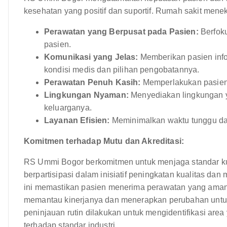
kesehatan yang positif dan suportif. Rumah sakit mene
Perawatan yang Berpusat pada Pasien:
Berfoku
pasien.
Komunikasi yang Jelas:
Memberikan pasien inf
kondisi medis dan pilihan pengobatannya.
Perawatan Penuh Kasih:
Memperlakukan pasien 
Lingkungan Nyaman:
Menyediakan lingkungan y
keluarganya.
Layanan Efisien:
Meminimalkan waktu tunggu d
Komitmen terhadap Mutu dan Akreditasi:
RS Ummi Bogor berkomitmen untuk menjaga standar kual
berpartisipasi dalam inisiatif peningkatan kualitas dan
ini memastikan pasien menerima perawatan yang aman, e
memantau kinerjanya dan menerapkan perubahan untuk
peninjauan rutin dilakukan untuk mengidentifikasi are
terhadap standar industri.