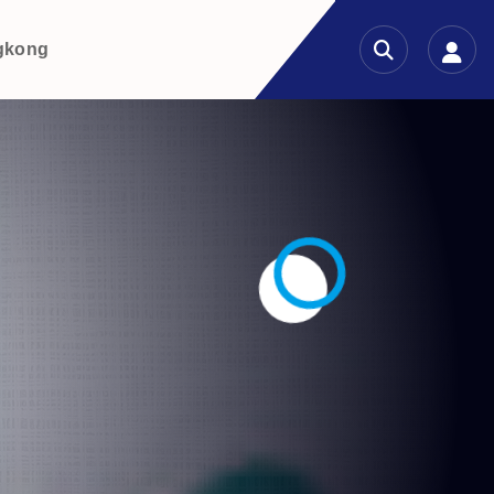
gkong