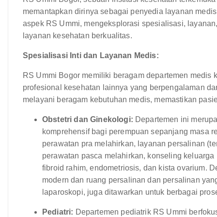
memantapkan dirinya sebagai penyedia layanan medis k
aspek RS Ummi, mengeksplorasi spesialisasi, layanan,
layanan kesehatan berkualitas.
Spesialisasi Inti dan Layanan Medis:
RS Ummi Bogor memiliki beragam departemen medis khu
profesional kesehatan lainnya yang berpengalaman dan 
melayani beragam kebutuhan medis, memastikan pasien
Obstetri dan Ginekologi:
Departemen ini merup
komprehensif bagi perempuan sepanjang masa rep
perawatan pra melahirkan, layanan persalinan (t
perawatan pasca melahirkan, konseling keluarga 
fibroid rahim, endometriosis, dan kista ovarium.
modern dan ruang persalinan dan persalinan yang
laparoskopi, juga ditawarkan untuk berbagai pros
Pediatri:
Departemen pediatrik RS Ummi berfokus