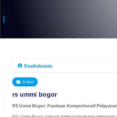
RsudIndonesia
Artikel
rs ummi bogor
RS Ummi Bogor: Panduan Komprehensif Pelayanan,
RS Ummi Bogor, sebuah institusi kesehatan terkemuka ya