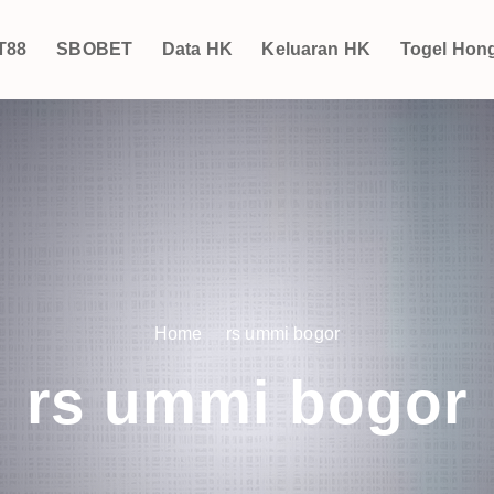
T88
SBOBET
Data HK
Keluaran HK
Togel Hon
Home
rs ummi bogor
rs ummi bogor