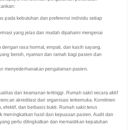
kankan:
s pada kebutuhan dan preferensi individu setiap
ormasi yang jelas dan mudah dipahami mengenai
dengan rasa hormat, empati, dan kasih sayang.
ang bersih, nyaman dan ramah bagi pasien dan
an menyederhanakan pengalaman pasien.
itas dan keamanan tertinggi. Rumah sakit secara aktif
 mencari akreditasi dari organisasi terkemuka. Komitmen
fektif, dan berbasis bukti. Rumah sakit terus
 meningkatkan hasil dan kepuasan pasien. Audit dan
a yang perlu ditingkatkan dan memastikan kepatuhan