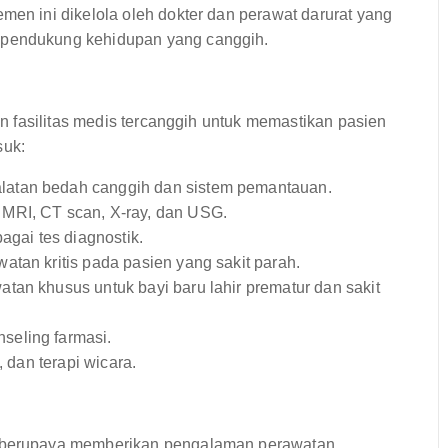
men ini dikelola oleh dokter dan perawat darurat yang
 pendukung kehidupan yang canggih.
 fasilitas medis tercanggih untuk memastikan pasien
suk:
latan bedah canggih dan sistem pemantauan.
MRI, CT scan, X-ray, dan USG.
gai tes diagnostik.
tan kritis pada pasien yang sakit parah.
tan khusus untuk bayi baru lahir prematur dan sakit
seling farmasi.
, dan terapi wicara.
berupaya memberikan pengalaman perawatan