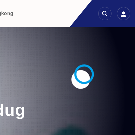
gkong
edug