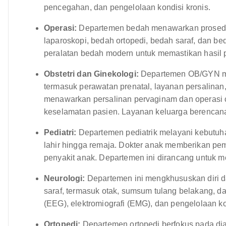
pencegahan, dan pengelolaan kondisi kronis.
Operasi:
Departemen bedah menawarkan prosedu
laparoskopi, bedah ortopedi, bedah saraf, dan be
peralatan bedah modern untuk memastikan hasil p
Obstetri dan Ginekologi:
Departemen OB/GYN me
termasuk perawatan prenatal, layanan persalinan
menawarkan persalinan pervaginam dan operasi
keselamatan pasien. Layanan keluarga berencana
Pediatri:
Departemen pediatrik melayani kebutuha
lahir hingga remaja. Dokter anak memberikan pem
penyakit anak. Departemen ini dirancang untuk 
Neurologi:
Departemen ini mengkhususkan diri 
saraf, termasuk otak, sumsum tulang belakang, d
(EEG), elektromiografi (EMG), dan pengelolaan kon
Ortopedi:
Departemen ortopedi berfokus pada dia