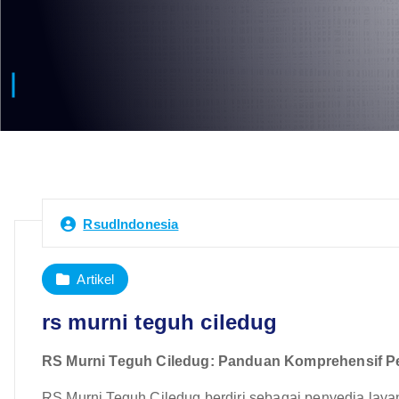
RsudIndonesia
Artikel
rs murni teguh ciledug
RS Murni Teguh Ciledug: Panduan Komprehensif Pe
RS Murni Teguh Ciledug berdiri sebagai penyedia lay