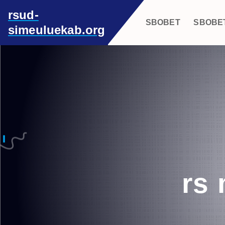
S
rsud-
k
SBOBET
SBOBE
simeuluekab.org
i
p
t
o
c
o
n
t
e
n
t
rs 