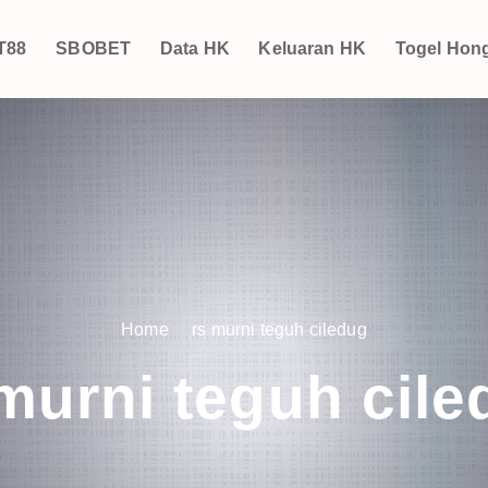
T88
SBOBET
Data HK
Keluaran HK
Togel Hon
Home
rs murni teguh ciledug
murni teguh cil