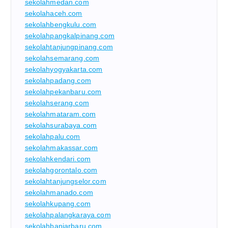
sekolahmedan.com
sekolahaceh.com
sekolahbengkulu.com
sekolahpangkalpinang.com
sekolahtanjungpinang.com
sekolahsemarang.com
sekolahyogyakarta.com
sekolahpadang.com
sekolahpekanbaru.com
sekolahserang.com
sekolahmataram.com
sekolahsurabaya.com
sekolahpalu.com
sekolahmakassar.com
sekolahkendari.com
sekolahgorontalo.com
sekolahtanjungselor.com
sekolahmanado.com
sekolahkupang.com
sekolahpalangkaraya.com
sekolahbanjarbaru.com