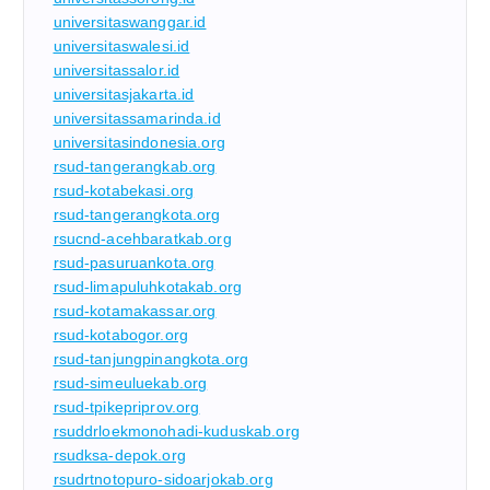
universitaswanggar.id
universitaswalesi.id
universitassalor.id
universitasjakarta.id
universitassamarinda.id
universitasindonesia.org
rsud-tangerangkab.org
rsud-kotabekasi.org
rsud-tangerangkota.org
rsucnd-acehbaratkab.org
rsud-pasuruankota.org
rsud-limapuluhkotakab.org
rsud-kotamakassar.org
rsud-kotabogor.org
rsud-tanjungpinangkota.org
rsud-simeuluekab.org
rsud-tpikepriprov.org
rsuddrloekmonohadi-kuduskab.org
rsudksa-depok.org
rsudrtnotopuro-sidoarjokab.org