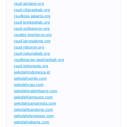
rsud-sintang.org
rsud-cilacapkab.org
rsudkoja-jakarta.org
rsud-brebeskab.org
rsud-sulbarprov.org
rsudtpi-kepriprov.org
rsud-langsakota.org
rsud-ntbprov.org
rsud-natunakab.org
rsudkisaran-asahankab.org
rsud-indonesia.org
sekolahindonesia.id
sekolahjambi.com
sekolahriau.com
sekolahpalembang.com
sekolahlampung.com
sekolahsamarinda.com
sekolahbandung.com
sekolahdenpasar.com
sekolahjakarta.com