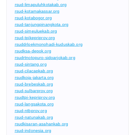
rsud-limapuluhkotakab.org
rsud-kotamakassar.org
rsud-kotabogor.org
rsud-tanjungpinangkota.org
rsud-simeuluekab.org
rsud-tpikepriprov.org
rsuddrloekmonohadi-kuduskab.org
rsudksa-depok.org
rsudrtnotopuro-sidoarjokab.org
rsud-sintang.org
rsud-cilacapkab.org
rsudkoja-jakarta.org
rsud-brebeskab.org
rsud-sulbarprov.org
rsudtpi-kepriprov.org
rsud-langsakota.org
rsud-ntbprov.org
rsud-natunakab.org
rsudkisaran-asahankab.org
rsud-indonesia.org