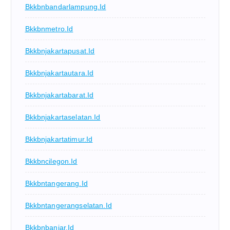
Bkkbnbandarlampung.id
Bkkbnmetro.id
Bkkbnjakartapusat.id
Bkkbnjakartautara.id
Bkkbnjakartabarat.id
Bkkbnjakartaselatan.id
Bkkbnjakartatimur.id
Bkkbncilegon.id
Bkkbntangerang.id
Bkkbntangerangselatan.id
Bkkbnbanjar.id