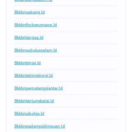
Bkkbnsabang.id
Bkkbnlhokseumawe.id
Bkkbnlangsa.id
Bkkbnsubulussalam.id
Bkkbnbinjai.id
Bkkbntebingtinggi.id
Bkkbnpematangsiantar.id
Bkkbntanjungbalai.id
Bkkbnsibolga.id
Bkkbnpadangsidimpuan.id