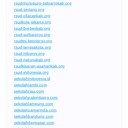
rsudrtnotopuro-sidoarjokab.org
rsud-sintang.org
rsud-cilacapkab.org
rsudkoja-jakarta.org
rsud-brebeskab.org
rsud-sulbarprov.org
rsudtpi-kepriprov.org
rsud-langsakota.org
rsud-ntbprov.org
rsud-natunakab.org
rsudkisaran-asahankab.org
rsud-indonesia.org
sekolahindonesia.id
sekolahjambi.com
sekolahriau.com
sekolahpalembang.com
sekolahlampung.com
sekolahsamarinda.com
sekolahbandung.com
sekolahdenpasar.com