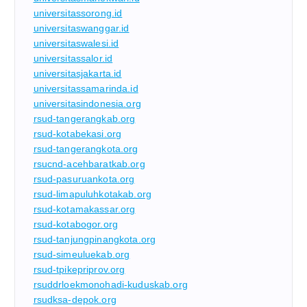
universitassorong.id
universitaswanggar.id
universitaswalesi.id
universitassalor.id
universitasjakarta.id
universitassamarinda.id
universitasindonesia.org
rsud-tangerangkab.org
rsud-kotabekasi.org
rsud-tangerangkota.org
rsucnd-acehbaratkab.org
rsud-pasuruankota.org
rsud-limapuluhkotakab.org
rsud-kotamakassar.org
rsud-kotabogor.org
rsud-tanjungpinangkota.org
rsud-simeuluekab.org
rsud-tpikepriprov.org
rsuddrloekmonohadi-kuduskab.org
rsudksa-depok.org