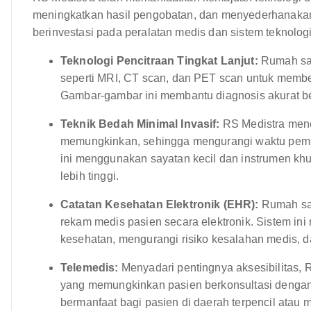
meningkatkan hasil pengobatan, dan menyederhanakan e
berinvestasi pada peralatan medis dan sistem teknolog
Teknologi Pencitraan Tingkat Lanjut:
Rumah sak
seperti MRI, CT scan, dan PET scan untuk memberi
Gambar-gambar ini membantu diagnosis akurat be
Teknik Bedah Minimal Invasif:
RS Medistra mener
memungkinkan, sehingga mengurangi waktu pemul
ini menggunakan sayatan kecil dan instrumen kh
lebih tinggi.
Catatan Kesehatan Elektronik (EHR):
Rumah sak
rekam medis pasien secara elektronik. Sistem in
kesehatan, mengurangi risiko kesalahan medis, d
Telemedis:
Menyadari pentingnya aksesibilitas, 
yang memungkinkan pasien berkonsultasi dengan s
bermanfaat bagi pasien di daerah terpencil atau 