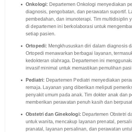
Onkologi:
Departemen Onkologi menyediakan pe
diagnosis, pengobatan, dan perawatan suportif. La
pembedahan, dan imunoterapi. Tim multidisiplin ya
di departemen ini berkolaborasi untuk mengemba
setiap pasien.
Ortopedi:
Mengkhususkan diri dalam diagnosis d
Ortopedi menawarkan berbagai layanan, termasuk
kedokteran olahraga. Departemen ini menggunaka
invasif minimal untuk memastikan pemulihan pasi
Pediatri:
Departemen Pediatri menyediakan peraw
remaja. Layanan yang diberikan meliputi pemeri
penyakit umum pada anak. Tim dokter anak dan pe
memberikan perawatan penuh kasih dan berpusat
Obstetri dan Ginekologi:
Departemen Obstetri d
untuk wanita, mencakup layanan prenatal, persa
pranatal, layanan persalinan, dan perawatan untuk