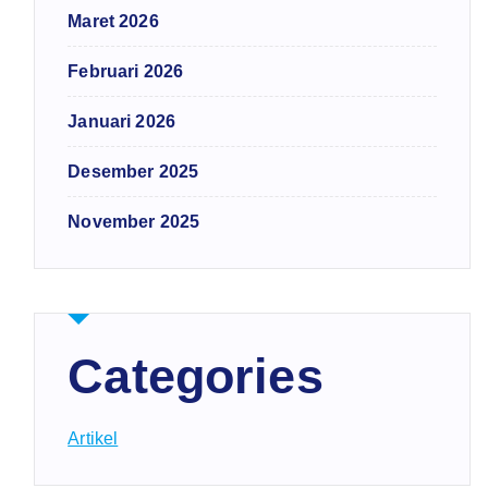
Maret 2026
Februari 2026
Januari 2026
Desember 2025
November 2025
Categories
Artikel