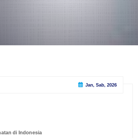
Jan, Sab, 2026
atan di Indonesia