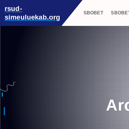
S
rsud-
k
SBOBET
SBOBE
simeuluekab.org
i
p
t
o
c
o
n
t
e
n
t
Ar