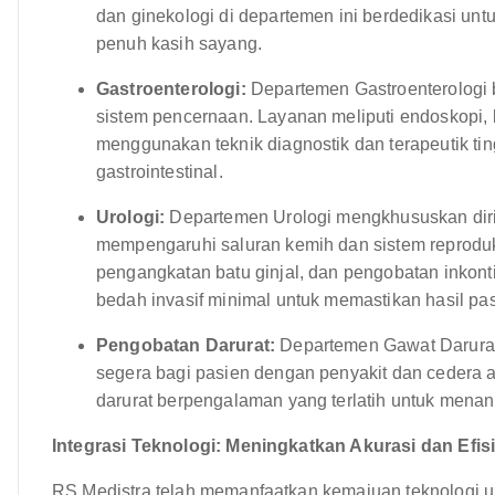
dan ginekologi di departemen ini berdedikasi un
penuh kasih sayang.
Gastroenterologi:
Departemen Gastroenterologi 
sistem pencernaan. Layanan meliputi endoskopi, k
menggunakan teknik diagnostik dan terapeutik tin
gastrointestinal.
Urologi:
Departemen Urologi mengkhususkan diri
mempengaruhi saluran kemih dan sistem reproduks
pengangkatan batu ginjal, dan pengobatan inkont
bedah invasif minimal untuk memastikan hasil pas
Pengobatan Darurat:
Departemen Gawat Darurat
segera bagi pasien dengan penyakit dan cedera ak
darurat berpengalaman yang terlatih untuk menan
Integrasi Teknologi: Meningkatkan Akurasi dan Efis
RS Medistra telah memanfaatkan kemajuan teknologi u