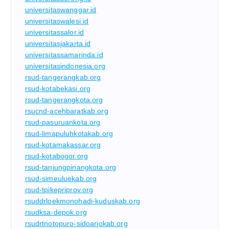
universitaswanggar.id
universitaswalesi.id
universitassalor.id
universitasjakarta.id
universitassamarinda.id
universitasindonesia.org
rsud-tangerangkab.org
rsud-kotabekasi.org
rsud-tangerangkota.org
rsucnd-acehbaratkab.org
rsud-pasuruankota.org
rsud-limapuluhkotakab.org
rsud-kotamakassar.org
rsud-kotabogor.org
rsud-tanjungpinangkota.org
rsud-simeuluekab.org
rsud-tpikepriprov.org
rsuddrloekmonohadi-kuduskab.org
rsudksa-depok.org
rsudrtnotopuro-sidoarjokab.org