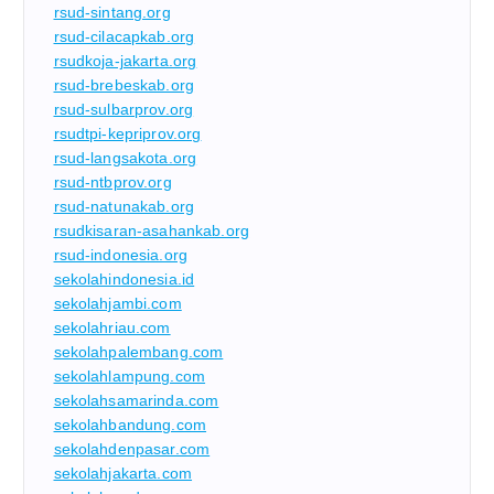
rsud-sintang.org
rsud-cilacapkab.org
rsudkoja-jakarta.org
rsud-brebeskab.org
rsud-sulbarprov.org
rsudtpi-kepriprov.org
rsud-langsakota.org
rsud-ntbprov.org
rsud-natunakab.org
rsudkisaran-asahankab.org
rsud-indonesia.org
sekolahindonesia.id
sekolahjambi.com
sekolahriau.com
sekolahpalembang.com
sekolahlampung.com
sekolahsamarinda.com
sekolahbandung.com
sekolahdenpasar.com
sekolahjakarta.com