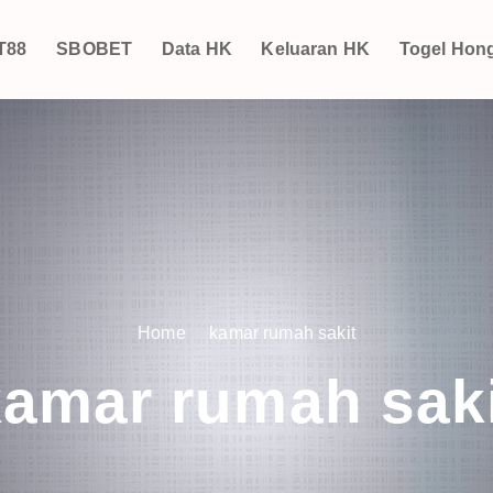
T88
SBOBET
Data HK
Keluaran HK
Togel Hon
Home
kamar rumah sakit
kamar rumah saki