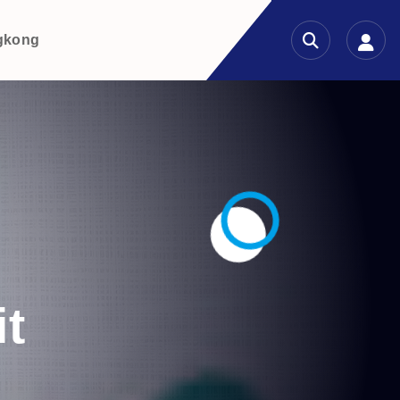
gkong
t