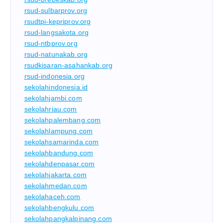
rsud-sulbarprov.org
rsudtpi-kepriprov.org
rsud-langsakota.org
rsud-ntbprov.org
rsud-natunakab.org
rsudkisaran-asahankab.org
rsud-indonesia.org
sekolahindonesia.id
sekolahjambi.com
sekolahriau.com
sekolahpalembang.com
sekolahlampung.com
sekolahsamarinda.com
sekolahbandung.com
sekolahdenpasar.com
sekolahjakarta.com
sekolahmedan.com
sekolahaceh.com
sekolahbengkulu.com
sekolahpangkalpinang.com