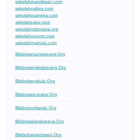
sekolahmanokwari.com
sekolahnabire.com
sekolahwamena.com
sekolahsalor.com
sekolahindonesia.org
sekolahsorong.com
sekolahmamuju.com
Bkkbntanjungpinang.org
Bkkbnpangkalpinang.org
Bkkbnbengkulu.org
Bkkbnsemarang.org
Bkkbnpontianak.org
Bkkbnpalangkaraya.org
Bkkbnbanjarmasin.org