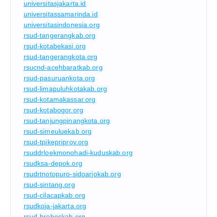
universitasjakarta.id
universitassamarinda.id
universitasindonesia.org
rsud-tangerangkab.org
rsud-kotabekasi.org
rsud-tangerangkota.org
rsucnd-acehbaratkab.org
rsud-pasuruankota.org
rsud-limapuluhkotakab.org
rsud-kotamakassar.org
rsud-kotabogor.org
rsud-tanjungpinangkota.org
rsud-simeuluekab.org
rsud-tpikepriprov.org
rsuddrloekmonohadi-kuduskab.org
rsudksa-depok.org
rsudrtnotopuro-sidoarjokab.org
rsud-sintang.org
rsud-cilacapkab.org
rsudkoja-jakarta.org
rsud-brebeskab.org