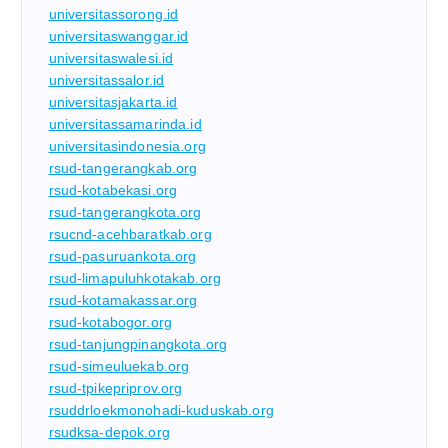
universitassorong.id
universitaswanggar.id
universitaswalesi.id
universitassalor.id
universitasjakarta.id
universitassamarinda.id
universitasindonesia.org
rsud-tangerangkab.org
rsud-kotabekasi.org
rsud-tangerangkota.org
rsucnd-acehbaratkab.org
rsud-pasuruankota.org
rsud-limapuluhkotakab.org
rsud-kotamakassar.org
rsud-kotabogor.org
rsud-tanjungpinangkota.org
rsud-simeuluekab.org
rsud-tpikepriprov.org
rsuddrloekmonohadi-kuduskab.org
rsudksa-depok.org