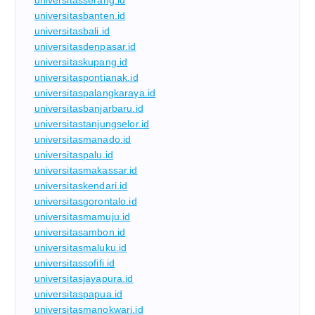
universitasserang.id
universitasbanten.id
universitasbali.id
universitasdenpasar.id
universitaskupang.id
universitaspontianak.id
universitaspalangkaraya.id
universitasbanjarbaru.id
universitastanjungselor.id
universitasmanado.id
universitaspalu.id
universitasmakassar.id
universitaskendari.id
universitasgorontalo.id
universitasmamuju.id
universitasambon.id
universitasmaluku.id
universitassofifi.id
universitasjayapura.id
universitaspapua.id
universitasmanokwari.id