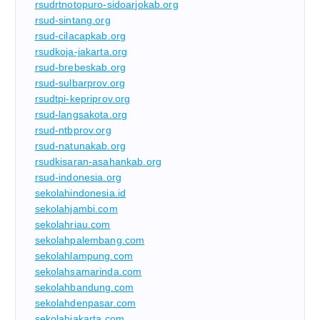
rsudrtnotopuro-sidoarjokab.org
rsud-sintang.org
rsud-cilacapkab.org
rsudkoja-jakarta.org
rsud-brebeskab.org
rsud-sulbarprov.org
rsudtpi-kepriprov.org
rsud-langsakota.org
rsud-ntbprov.org
rsud-natunakab.org
rsudkisaran-asahankab.org
rsud-indonesia.org
sekolahindonesia.id
sekolahjambi.com
sekolahriau.com
sekolahpalembang.com
sekolahlampung.com
sekolahsamarinda.com
sekolahbandung.com
sekolahdenpasar.com
sekolahjakarta.com