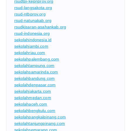
rsudtpi-kepriprov.org
rsud-langsakota.org
rsud-ntbprov.org
rsud-natunakab.org
rsudkisaran-asahankab.org
rsud-indonesia.org
sekolahindonesia.id
sekolahjambi.com
sekolahriau.com
sekolahpalembang.com
sekolahlampung.com
sekolahsamarinda.com
sekolahbandung.com
sekolahdenpasar.com
sekolahjakarta.com
sekolahmedan.com
sekolahaceh.com
sekolahbengkulu.com
sekolahpangkalpinang.com
sekolahtanjungpinang.com
sekolahsemarang.com