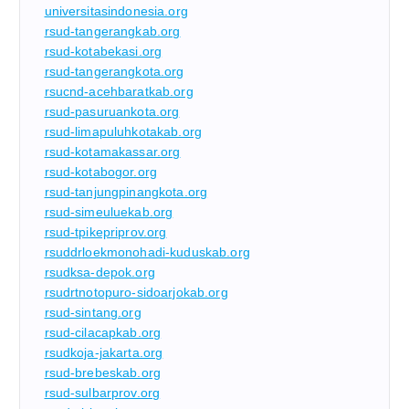
universitasindonesia.org
rsud-tangerangkab.org
rsud-kotabekasi.org
rsud-tangerangkota.org
rsucnd-acehbaratkab.org
rsud-pasuruankota.org
rsud-limapuluhkotakab.org
rsud-kotamakassar.org
rsud-kotabogor.org
rsud-tanjungpinangkota.org
rsud-simeuluekab.org
rsud-tpikepriprov.org
rsuddrloekmonohadi-kuduskab.org
rsudksa-depok.org
rsudrtnotopuro-sidoarjokab.org
rsud-sintang.org
rsud-cilacapkab.org
rsudkoja-jakarta.org
rsud-brebeskab.org
rsud-sulbarprov.org