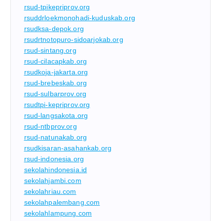
rsud-tpikepriprov.org
rsuddrloekmonohadi-kuduskab.org
rsudksa-depok.org
rsudrtnotopuro-sidoarjokab.org
rsud-sintang.org
rsud-cilacapkab.org
rsudkoja-jakarta.org
rsud-brebeskab.org
rsud-sulbarprov.org
rsudtpi-kepriprov.org
rsud-langsakota.org
rsud-ntbprov.org
rsud-natunakab.org
rsudkisaran-asahankab.org
rsud-indonesia.org
sekolahindonesia.id
sekolahjambi.com
sekolahriau.com
sekolahpalembang.com
sekolahlampung.com