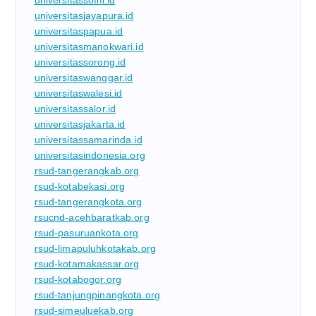
universitasjayapura.id
universitaspapua.id
universitasmanokwari.id
universitassorong.id
universitaswanggar.id
universitaswalesi.id
universitassalor.id
universitasjakarta.id
universitassamarinda.id
universitasindonesia.org
rsud-tangerangkab.org
rsud-kotabekasi.org
rsud-tangerangkota.org
rsucnd-acehbaratkab.org
rsud-pasuruankota.org
rsud-limapuluhkotakab.org
rsud-kotamakassar.org
rsud-kotabogor.org
rsud-tanjungpinangkota.org
rsud-simeuluekab.org