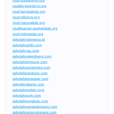
rsud-sulbarprov.org
rsudtpi-kepriprov.org
rsud-langsakota.org
rsud-ntbprov.org
rsud-natunakab.org
rsudkisaran-asahankab.org
rsud-indonesia.org
sekolahindonesia.id
sekolahjambi.com
sekolahriau.com
sekolahpalembang.com
sekolahlampung.com
sekolahsamarinda.com
sekolahbandung.com
sekolahdenpasar.com
sekolahjakarta.com
sekolahmedan.com
sekolahaceh.com
sekolahbengkulu.com
sekolahpangkalpinang.com
sekolahtanjungpinang.com