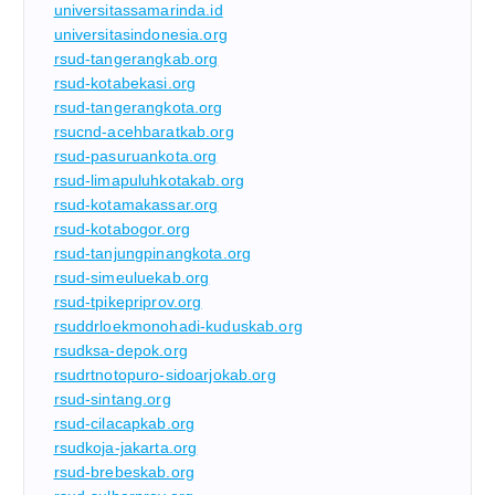
universitassamarinda.id
universitasindonesia.org
rsud-tangerangkab.org
rsud-kotabekasi.org
rsud-tangerangkota.org
rsucnd-acehbaratkab.org
rsud-pasuruankota.org
rsud-limapuluhkotakab.org
rsud-kotamakassar.org
rsud-kotabogor.org
rsud-tanjungpinangkota.org
rsud-simeuluekab.org
rsud-tpikepriprov.org
rsuddrloekmonohadi-kuduskab.org
rsudksa-depok.org
rsudrtnotopuro-sidoarjokab.org
rsud-sintang.org
rsud-cilacapkab.org
rsudkoja-jakarta.org
rsud-brebeskab.org