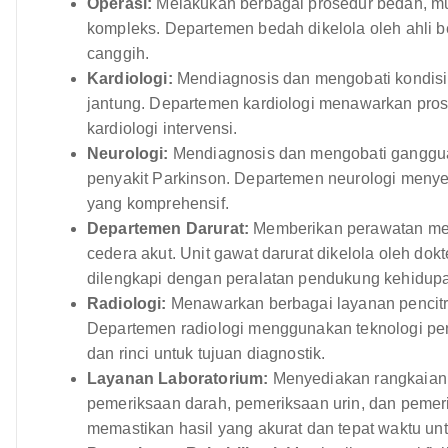
Operasi:
Melakukan berbagai prosedur bedah, mula
kompleks. Departemen bedah dikelola oleh ahli 
canggih.
Kardiologi:
Mendiagnosis dan mengobati kondisi ja
jantung. Departemen kardiologi menawarkan prosed
kardiologi intervensi.
Neurologi:
Mendiagnosis dan mengobati gangguan 
penyakit Parkinson. Departemen neurologi menye
yang komprehensif.
Departemen Darurat:
Memberikan perawatan medi
cedera akut. Unit gawat darurat dikelola oleh do
dilengkapi dengan peralatan pendukung kehidup
Radiologi:
Menawarkan berbagai layanan pencitra
Departemen radiologi menggunakan teknologi pe
dan rinci untuk tujuan diagnostik.
Layanan Laboratorium:
Menyediakan rangkaian p
pemeriksaan darah, pemeriksaan urin, dan pemer
memastikan hasil yang akurat dan tepat waktu un