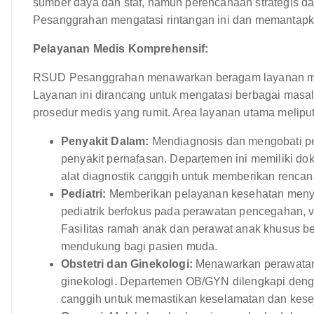
sumber daya dan staf, namun perencanaan strategis
Pesanggrahan mengatasi rintangan ini dan memantapkan
Pelayanan Medis Komprehensif:
RSUD Pesanggrahan menawarkan beragam layanan medi
Layanan ini dirancang untuk mengatasi berbagai masal
prosedur medis yang rumit. Area layanan utama meliput
Penyakit Dalam:
Mendiagnosis dan mengobati peny
penyakit pernafasan. Departemen ini memiliki d
alat diagnostik canggih untuk memberikan rencana
Pediatri:
Memberikan pelayanan kesehatan menye
pediatrik berfokus pada perawatan pencegahan, 
Fasilitas ramah anak dan perawat anak khusus b
mendukung bagi pasien muda.
Obstetri dan Ginekologi:
Menawarkan perawatan 
ginekologi. Departemen OB/GYN dilengkapi deng
canggih untuk memastikan keselamatan dan kesej