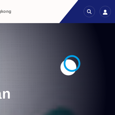
gkong
an