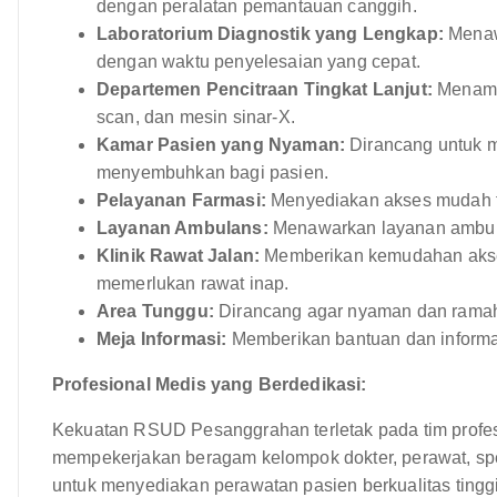
dengan peralatan pemantauan canggih.
Laboratorium Diagnostik yang Lengkap:
Menawa
dengan waktu penyelesaian yang cepat.
Departemen Pencitraan Tingkat Lanjut:
Menampi
scan, dan mesin sinar-X.
Kamar Pasien yang Nyaman:
Dirancang untuk 
menyembuhkan bagi pasien.
Pelayanan Farmasi:
Menyediakan akses mudah te
Layanan Ambulans:
Menawarkan layanan ambulan
Klinik Rawat Jalan:
Memberikan kemudahan akses
memerlukan rawat inap.
Area Tunggu:
Dirancang agar nyaman dan ramah
Meja Informasi:
Memberikan bantuan dan informa
Profesional Medis yang Berdedikasi:
Kekuatan RSUD Pesanggrahan terletak pada tim profesi
mempekerjakan beragam kelompok dokter, perawat, sp
untuk menyediakan perawatan pasien berkualitas tingg