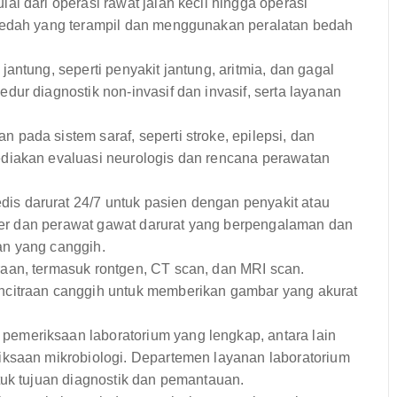
i dari operasi rawat jalan kecil hingga operasi
bedah yang terampil dan menggunakan peralatan bedah
ntung, seperti penyakit jantung, aritmia, dan gagal
ur diagnostik non-invasif dan invasif, serta layanan
pada sistem saraf, seperti stroke, epilepsi, dan
diakan evaluasi neurologis dan rencana perawatan
s darurat 24/7 untuk pasien dengan penyakit atau
kter dan perawat gawat darurat yang berpengalaman dan
an yang canggih.
an, termasuk rontgen, CT scan, dan MRI scan.
ncitraan canggih untuk memberikan gambar yang akurat
emeriksaan laboratorium yang lengkap, antara lain
iksaan mikrobiologi. Departemen layanan laboratorium
tuk tujuan diagnostik dan pemantauan.