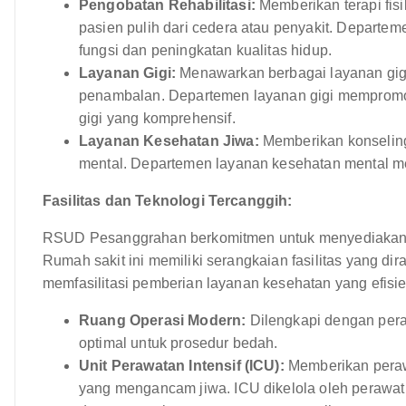
Pengobatan Rehabilitasi:
Memberikan terapi fisi
pasien pulih dari cedera atau penyakit. Departem
fungsi dan peningkatan kualitas hidup.
Layanan Gigi:
Menawarkan berbagai layanan gigi
penambalan. Departemen layanan gigi mempromo
gigi yang komprehensif.
Layanan Kesehatan Jiwa:
Memberikan konseling 
mental. Departemen layanan kesehatan mental me
Fasilitas dan Teknologi Tercanggih:
RSUD Pesanggrahan berkomitmen untuk menyediakan 
Rumah sakit ini memiliki serangkaian fasilitas yang 
memfasilitasi pemberian layanan kesehatan yang efisien
Ruang Operasi Modern:
Dilengkapi dengan pera
optimal untuk prosedur bedah.
Unit Perawatan Intensif (ICU):
Memberikan perawa
yang mengancam jiwa. ICU dikelola oleh perawat p