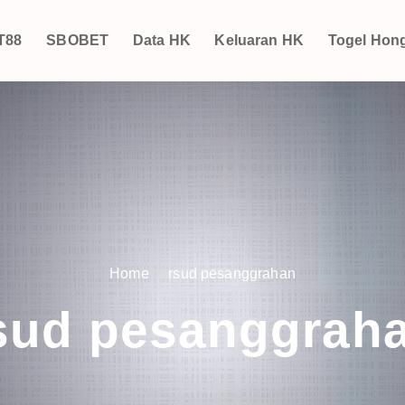
T88
SBOBET
Data HK
Keluaran HK
Togel Hon
Home
rsud pesanggrahan
sud pesanggrah