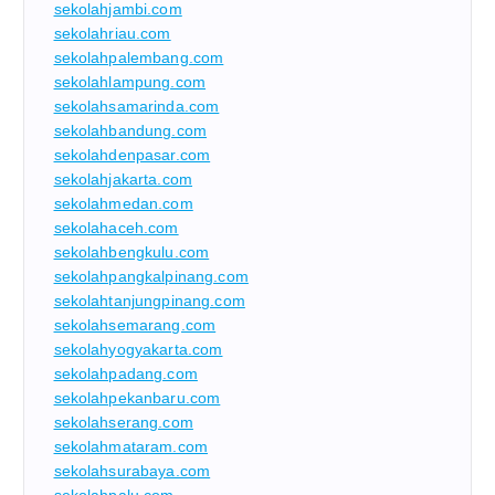
sekolahjambi.com
sekolahriau.com
sekolahpalembang.com
sekolahlampung.com
sekolahsamarinda.com
sekolahbandung.com
sekolahdenpasar.com
sekolahjakarta.com
sekolahmedan.com
sekolahaceh.com
sekolahbengkulu.com
sekolahpangkalpinang.com
sekolahtanjungpinang.com
sekolahsemarang.com
sekolahyogyakarta.com
sekolahpadang.com
sekolahpekanbaru.com
sekolahserang.com
sekolahmataram.com
sekolahsurabaya.com
sekolahpalu.com