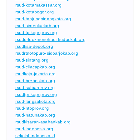
rsud-kotamakassar.org
rsud-kotabogor.org
rsud-tanjungpinangkota.org
rsud-simeuluekab.org
rsud-tpikepriprov.org
rsuddrloekmonohadi-kuduskab.org
rsudksa-depok.org
rsudrtnotopuro-sidoarjokab.org
rsud-sintang.org
rsud-cilacapkab.org
rsudkoja-jakarta.org
rsud-brebeskab.org
rsud-sulbarprov.org
rsudtpi-kepriprov.org
rsud-langsakota.org
rsud-ntbprov.org
rsud-natunakab.org
rsudkisaran-asahankab.org
rsud-indonesia.org
sekolahindonesia.id