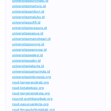
universitasgorontalo.id
universitasmamuju.id
universitasambon.id
universitasmaluku.id
universitassofifi.id
universitasjayapura.id
universitaspapua.id
universitasmanokwari.id
universitassorong.id
universitaswanggar.id
universitaswalesi.id
universitassalor.id
universitasjakarta.id
universitassamarinda.id
universitasindonesia.org
rsud-tangerangkab.org
rsud-kotabekasi.org
rsud-tangerangkota.org
rsucnd-acehbaratkab.org
rsud-pasuruankota.org
rsud-limapuluhkotakab.org