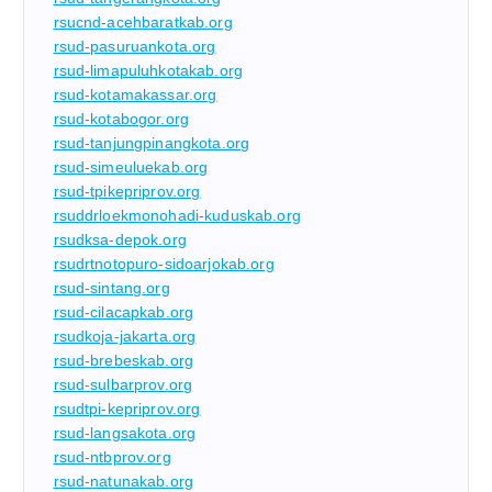
rsucnd-acehbaratkab.org
rsud-pasuruankota.org
rsud-limapuluhkotakab.org
rsud-kotamakassar.org
rsud-kotabogor.org
rsud-tanjungpinangkota.org
rsud-simeuluekab.org
rsud-tpikepriprov.org
rsuddrloekmonohadi-kuduskab.org
rsudksa-depok.org
rsudrtnotopuro-sidoarjokab.org
rsud-sintang.org
rsud-cilacapkab.org
rsudkoja-jakarta.org
rsud-brebeskab.org
rsud-sulbarprov.org
rsudtpi-kepriprov.org
rsud-langsakota.org
rsud-ntbprov.org
rsud-natunakab.org