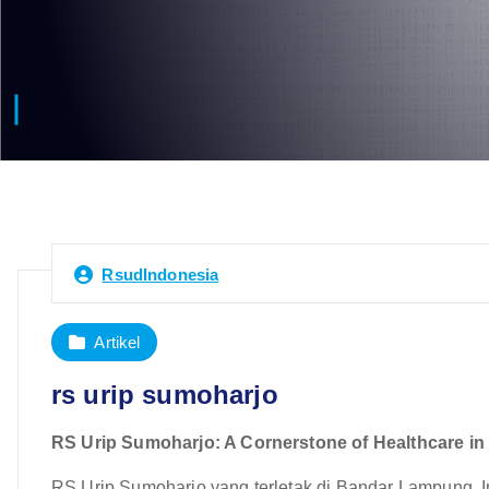
RsudIndonesia
Artikel
rs urip sumoharjo
RS Urip Sumoharjo: A Cornerstone of Healthcare i
RS Urip Sumoharjo yang terletak di Bandar Lampung, I