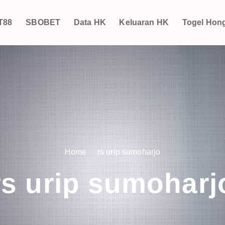
T88
SBOBET
Data HK
Keluaran HK
Togel Hon
Home
rs urip sumoharjo
rs urip sumoharj