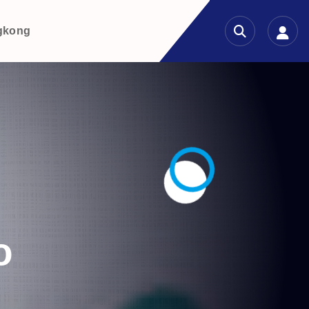
gkong
o