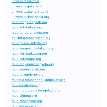
universitassalor.id
universitasjakarta.id
universitassamarinda.id
universitasindonesia.org
rsud-tangerangkab.org
rsud-kotabekasi.org
rsud-tangerangkota.org
rsucnd-acehbaratkab.org
rsud-pasuruankota.org
rsud-limapuluhkotakab.org
rsud-kotamakassar.org
rsud-kotabogor.org
rsud-tanjungpinangkota.org
rsud-simeuluekab.org
rsud-tpikepriprov.org
rsuddrloekmonohadi-kuduskab.org
rsudksa-depok.org
rsudrtnotopuro-sidoarjokab.org
rsud-sintang.org
rsud-cilacapkab.org
rsudkoja-jakarta.org