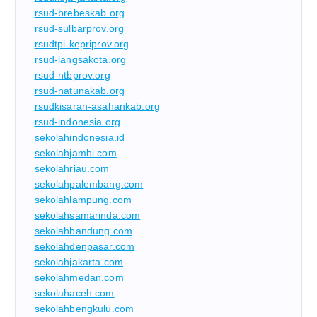
rsud-brebeskab.org
rsud-sulbarprov.org
rsudtpi-kepriprov.org
rsud-langsakota.org
rsud-ntbprov.org
rsud-natunakab.org
rsudkisaran-asahankab.org
rsud-indonesia.org
sekolahindonesia.id
sekolahjambi.com
sekolahriau.com
sekolahpalembang.com
sekolahlampung.com
sekolahsamarinda.com
sekolahbandung.com
sekolahdenpasar.com
sekolahjakarta.com
sekolahmedan.com
sekolahaceh.com
sekolahbengkulu.com