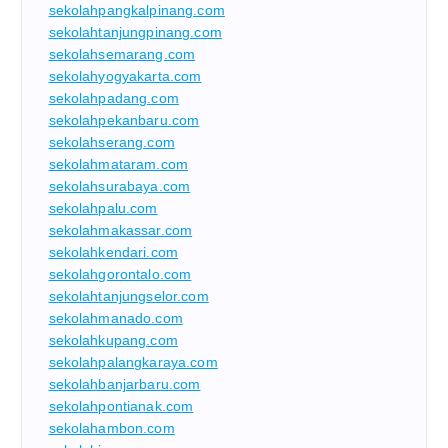
sekolahpangkalpinang.com
sekolahtanjungpinang.com
sekolahsemarang.com
sekolahyogyakarta.com
sekolahpadang.com
sekolahpekanbaru.com
sekolahserang.com
sekolahmataram.com
sekolahsurabaya.com
sekolahpalu.com
sekolahmakassar.com
sekolahkendari.com
sekolahgorontalo.com
sekolahtanjungselor.com
sekolahmanado.com
sekolahkupang.com
sekolahpalangkaraya.com
sekolahbanjarbaru.com
sekolahpontianak.com
sekolahambon.com