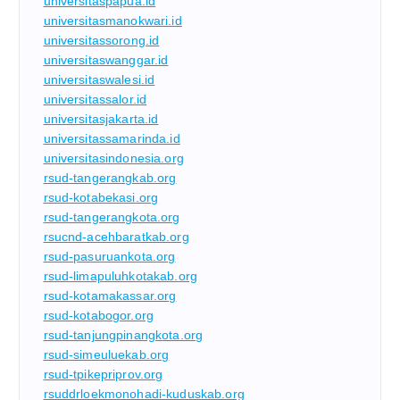
universitaspapua.id
universitasmanokwari.id
universitassorong.id
universitaswanggar.id
universitaswalesi.id
universitassalor.id
universitasjakarta.id
universitassamarinda.id
universitasindonesia.org
rsud-tangerangkab.org
rsud-kotabekasi.org
rsud-tangerangkota.org
rsucnd-acehbaratkab.org
rsud-pasuruankota.org
rsud-limapuluhkotakab.org
rsud-kotamakassar.org
rsud-kotabogor.org
rsud-tanjungpinangkota.org
rsud-simeuluekab.org
rsud-tpikepriprov.org
rsuddrloekmonohadi-kuduskab.org