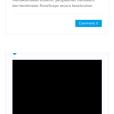
memaksimalkan efisiensi, pengalaman mendalam,
dan kenikmatan RuneScape secara keseluruhan.
Comments 0