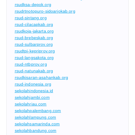
rsudksa-depok.org
rsudrtnotopuro-sidoarjokab.org
rsud-sintang.org
rsud-cilacapkab.org
rsudkoja-jakarta.org
rsud-brebeskab.org
rsud-sulbarprov.org
rsudtpi-kepriprov.org
rsud-langsakota.org
rsud-ntbprov.org
rsud-natunakab.org
rsudkisaran-asahankab.org
rsud-indonesia.org
sekolahindonesia.id
sekolahjambi.com
sekolahriau.com
sekolahpalembang.com
sekolahlampung.com
sekolahsamarinda.com
sekolahbandung.com