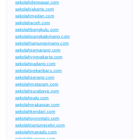
sekolahdenpasar.com
sekolahjakarta.com
sekolahmedan.com
sekolahaceh.com
sekolahbengkulu.com
sekolahpangkalpinang.com
sekolahtanjungpinang.com
sekolahsemarang.com
sekolahyogyakarta.com
sekolahpadang.com
sekolahpekanbaru.com
sekolahserang.com
sekolahmataram.com
sekolahsurabaya.com
sekolahpalu.com
sekolahmakassar.com
sekolahkendari.com
sekolahgorontalo.com
sekolahtanjungselor.com
sekolahmanado.com
sekolahkupang.com