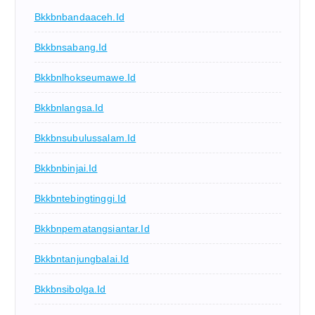
Bkkbnbandaaceh.id
Bkkbnsabang.id
Bkkbnlhokseumawe.id
Bkkbnlangsa.id
Bkkbnsubulussalam.id
Bkkbnbinjai.id
Bkkbntebingtinggi.id
Bkkbnpematangsiantar.id
Bkkbntanjungbalai.id
Bkkbnsibolga.id