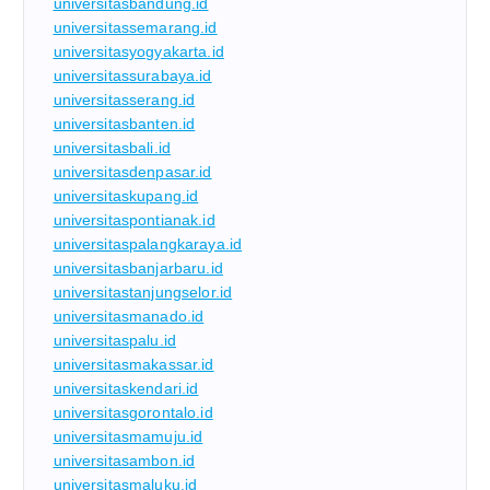
universitasbandung.id
universitassemarang.id
universitasyogyakarta.id
universitassurabaya.id
universitasserang.id
universitasbanten.id
universitasbali.id
universitasdenpasar.id
universitaskupang.id
universitaspontianak.id
universitaspalangkaraya.id
universitasbanjarbaru.id
universitastanjungselor.id
universitasmanado.id
universitaspalu.id
universitasmakassar.id
universitaskendari.id
universitasgorontalo.id
universitasmamuju.id
universitasambon.id
universitasmaluku.id