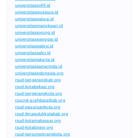
universitassofifi.id
universitasjayapura.id
universitaspapua.id
universitasmanokwari.id
universitassorong.id
universitaswanggar.id
universitaswalesi.id
universitassalor.id
universitasjakarta.id
universitassamarinda.id
universitasindonesia.org
rsud-tangerangkab.org
rsud-kotabekasi.org
rsud-tangerangkota.org
rsucnd-acehbaratkab.org
rsud-pasuruankota.org
rsud-limapuluhkotakab.org
rsud-kotamakassar.org
rsud-kotabogor.org
rsud-tanjungpinangkota.org