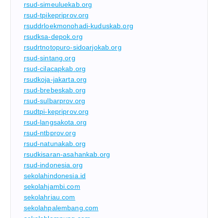
rsud-simeuluekab.org
rsud-tpikepriprov.org
rsuddrloekmonohadi-kuduskab.org
rsudksa-depok.org
rsudrtnotopuro-sidoarjokab.org
rsud-sintang.org
rsud-cilacapkab.org
rsudkoja-jakarta.org
rsud-brebeskab.org
rsud-sulbarprov.org
rsudtpi-kepriprov.org
rsud-langsakota.org
rsud-ntbprov.org
rsud-natunakab.org
rsudkisaran-asahankab.org
rsud-indonesia.org
sekolahindonesia.id
sekolahjambi.com
sekolahriau.com
sekolahpalembang.com