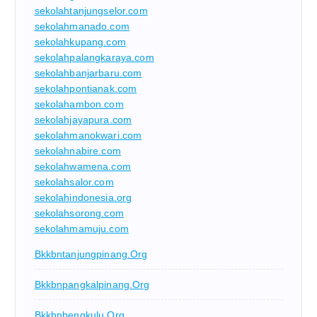
sekolahtanjungselor.com
sekolahmanado.com
sekolahkupang.com
sekolahpalangkaraya.com
sekolahbanjarbaru.com
sekolahpontianak.com
sekolahambon.com
sekolahjayapura.com
sekolahmanokwari.com
sekolahnabire.com
sekolahwamena.com
sekolahsalor.com
sekolahindonesia.org
sekolahsorong.com
sekolahmamuju.com
Bkkbntanjungpinang.org
Bkkbnpangkalpinang.org
Bkkbnbengkulu.org