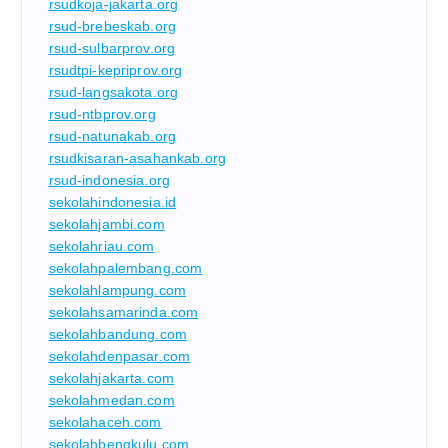
rsudkoja-jakarta.org
rsud-brebeskab.org
rsud-sulbarprov.org
rsudtpi-kepriprov.org
rsud-langsakota.org
rsud-ntbprov.org
rsud-natunakab.org
rsudkisaran-asahankab.org
rsud-indonesia.org
sekolahindonesia.id
sekolahjambi.com
sekolahriau.com
sekolahpalembang.com
sekolahlampung.com
sekolahsamarinda.com
sekolahbandung.com
sekolahdenpasar.com
sekolahjakarta.com
sekolahmedan.com
sekolahaceh.com
sekolahbengkulu.com