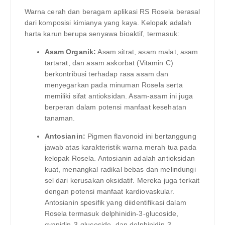
Warna cerah dan beragam aplikasi RS Rosela berasal
dari komposisi kimianya yang kaya. Kelopak adalah
harta karun berupa senyawa bioaktif, termasuk:
Asam Organik:
Asam sitrat, asam malat, asam
tartarat, dan asam askorbat (Vitamin C)
berkontribusi terhadap rasa asam dan
menyegarkan pada minuman Rosela serta
memiliki sifat antioksidan. Asam-asam ini juga
berperan dalam potensi manfaat kesehatan
tanaman.
Antosianin:
Pigmen flavonoid ini bertanggung
jawab atas karakteristik warna merah tua pada
kelopak Rosela. Antosianin adalah antioksidan
kuat, menangkal radikal bebas dan melindungi
sel dari kerusakan oksidatif. Mereka juga terkait
dengan potensi manfaat kardiovaskular.
Antosianin spesifik yang diidentifikasi dalam
Rosela termasuk delphinidin-3-glucoside,
cyanidin-3-glucoside, dan delphinidin-3-