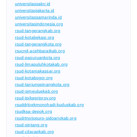
universitassalor.id
universitasjakarta.id
universitassamarinda.id
universitasindonesia.org
rsud-tangerangkab.org
rsud-kotabekasi.org
rsud-tangerangkota.org
rsucnd-acehbaratkab.org
rsud-pasuruankota.org
rsud-limapuluhkotakab.org
rsud-kotamakassar.org
rsud-kotabogor.org
rsud-tanjungpinangkota.org
rsud-simeuluekab.org
rsud-tpikepriprov.org
rsuddrloekmonohadi-kuduskab.org
rsudksa-depok.org
rsudrtnotopuro-sidoarjokab.org
rsud-sintang.org
rsud-cilacapkab.org