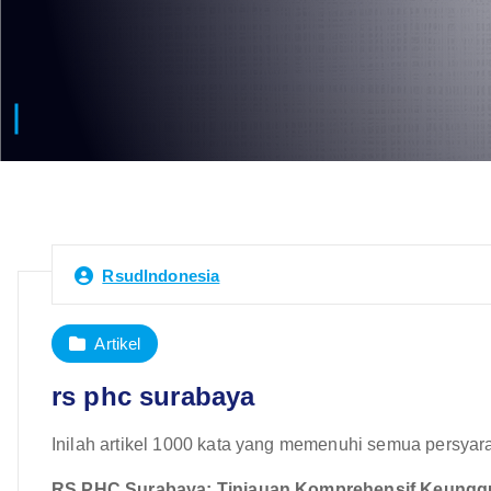
RsudIndonesia
Artikel
rs phc surabaya
Inilah artikel 1000 kata yang memenuhi semua persyara
RS PHC Surabaya: Tinjauan Komprehensif Keunggu