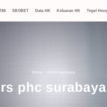
T88
SBOBET
Data HK
Keluaran HK
Togel Hon
Home
rs phc surabaya
rs phc surabaya