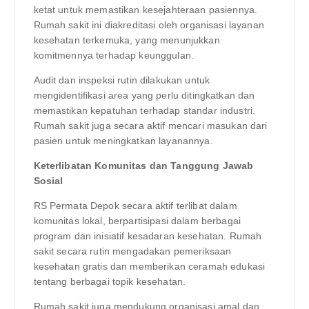
ketat untuk memastikan kesejahteraan pasiennya.
Rumah sakit ini diakreditasi oleh organisasi layanan
kesehatan terkemuka, yang menunjukkan
komitmennya terhadap keunggulan.
Audit dan inspeksi rutin dilakukan untuk
mengidentifikasi area yang perlu ditingkatkan dan
memastikan kepatuhan terhadap standar industri.
Rumah sakit juga secara aktif mencari masukan dari
pasien untuk meningkatkan layanannya.
Keterlibatan Komunitas dan Tanggung Jawab
Sosial
RS Permata Depok secara aktif terlibat dalam
komunitas lokal, berpartisipasi dalam berbagai
program dan inisiatif kesadaran kesehatan. Rumah
sakit secara rutin mengadakan pemeriksaan
kesehatan gratis dan memberikan ceramah edukasi
tentang berbagai topik kesehatan.
Rumah sakit juga mendukung organisasi amal dan