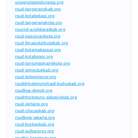
universitasindonesia.org
rsud-tangerangkab.org
rsud-kotabekasi.org
rsud-tangerangkota.org
rsucnd-acehbaratkab.org
rsud-pasuruankota.org
rsud-limapuluhkotakab.org
rsud-kotamakassar.org
rsud-kotabogor.org
rsud-tanjungpinangkota.org
rsud-simeuluekab.org
rsud-tpikepriprov.org
rsuddrloekmonohadi-kuduskab.org
rsudksa-depok.org
rsudrtnotopuro-sidoarjokab.org
rsud-sintang.org
rsud-cilacapkab.org
rsudkoja-jakarta.org
rsud-brebeskab.org
rsud-sulbarprov.org
rsudtpi-kepriprov.org