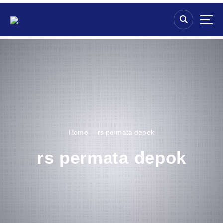
S
k
i
p
t
o
c
o
n
t
e
n
Home
rs permata depok
t
rs permata depok