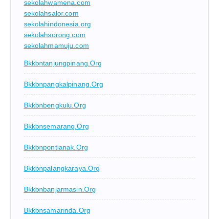
sekolahwamena.com
sekolahsalor.com
sekolahindonesia.org
sekolahsorong.com
sekolahmamuju.com
Bkkbntanjungpinang.org
Bkkbnpangkalpinang.org
Bkkbnbengkulu.org
Bkkbnsemarang.org
Bkkbnpontianak.org
Bkkbnpalangkaraya.org
Bkkbnbanjarmasin.org
Bkkbnsamarinda.org