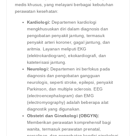
medis khusus, yang melayani berbagai kebutuhan
perawatan kesehatan:
Kardiologi:
Departemen kardiologi
mengkhususkan diri dalam diagnosis dan
pengobatan penyakit jantung, termasuk
penyakit arteri koroner, gagal jantung, dan
aritmia. Layanan meliputi EKG
(elektrokardiogram), ekokardiografi, dan
kateterisasi jantung.
Neurologi:
Departemen ini berfokus pada
diagnosis dan pengobatan gangguan
neurologis, seperti stroke, epilepsi, penyakit
Parkinson, dan multiple sclerosis. EEG
(electroencephalogram) dan EMG
(electromyography) adalah beberapa alat
diagnostik yang digunakan.
Obstetri dan Ginekologi (OBGYN):
Memberikan perawatan komprehensif bagi
wanita, termasuk perawatan prenatal,
persalinan, dan pengobatan kondisi ginekologi.