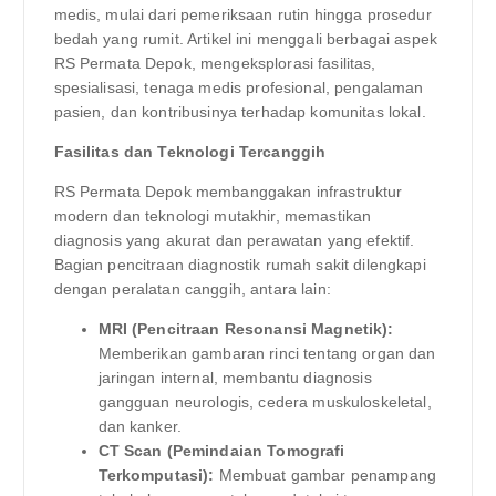
medis, mulai dari pemeriksaan rutin hingga prosedur
bedah yang rumit. Artikel ini menggali berbagai aspek
RS Permata Depok, mengeksplorasi fasilitas,
spesialisasi, tenaga medis profesional, pengalaman
pasien, dan kontribusinya terhadap komunitas lokal.
Fasilitas dan Teknologi Tercanggih
RS Permata Depok membanggakan infrastruktur
modern dan teknologi mutakhir, memastikan
diagnosis yang akurat dan perawatan yang efektif.
Bagian pencitraan diagnostik rumah sakit dilengkapi
dengan peralatan canggih, antara lain:
MRI (Pencitraan Resonansi Magnetik):
Memberikan gambaran rinci tentang organ dan
jaringan internal, membantu diagnosis
gangguan neurologis, cedera muskuloskeletal,
dan kanker.
CT Scan (Pemindaian Tomografi
Terkomputasi):
Membuat gambar penampang