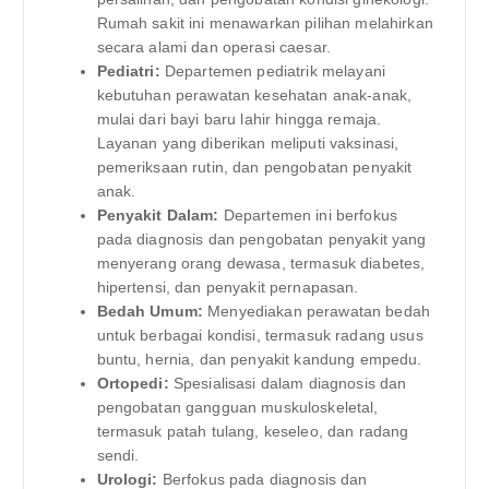
Rumah sakit ini menawarkan pilihan melahirkan
secara alami dan operasi caesar.
Pediatri:
Departemen pediatrik melayani
kebutuhan perawatan kesehatan anak-anak,
mulai dari bayi baru lahir hingga remaja.
Layanan yang diberikan meliputi vaksinasi,
pemeriksaan rutin, dan pengobatan penyakit
anak.
Penyakit Dalam:
Departemen ini berfokus
pada diagnosis dan pengobatan penyakit yang
menyerang orang dewasa, termasuk diabetes,
hipertensi, dan penyakit pernapasan.
Bedah Umum:
Menyediakan perawatan bedah
untuk berbagai kondisi, termasuk radang usus
buntu, hernia, dan penyakit kandung empedu.
Ortopedi:
Spesialisasi dalam diagnosis dan
pengobatan gangguan muskuloskeletal,
termasuk patah tulang, keseleo, dan radang
sendi.
Urologi:
Berfokus pada diagnosis dan