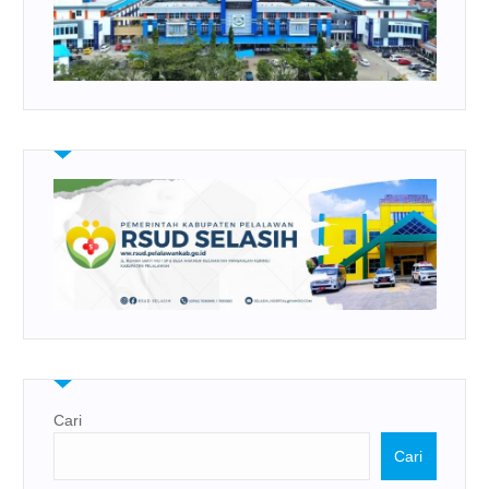
Cari
Cari