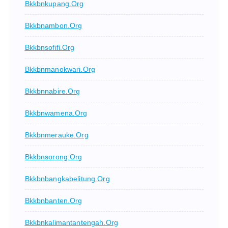
Bkkbnkupang.org
Bkkbnambon.org
Bkkbnsofifi.org
Bkkbnmanokwari.org
Bkkbnnabire.org
Bkkbnwamena.org
Bkkbnmerauke.org
Bkkbnsorong.org
Bkkbnbangkabelitung.org
Bkkbnbanten.org
Bkkbnkalimantantengah.org