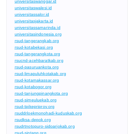
universitaswanggar.id
universitaswalesi.id
universitassalor.id
universitasjakarta.id
universitassamarinda.id
universitasindonesia.org
rsud-tangerangkab.org
rsud-kotabekasi.org
rsud-tangerangkota.org
rsucnd-acehbaratkab.org
rsud-pasuruankota.org
rsud-limapuluhkotakab.org
rsud-kotamakassar.org
rsud-kotabogor.org
rsud-tanjungpinangkota.org
rsud-simeuluekab.org
rsud-tpikepriprov.org
rsuddrloekmonohadi-kuduskab.org
rsudksa-depok.org
rsudrtnotopuro-sidoarjokab.org
rsud-sintang.org