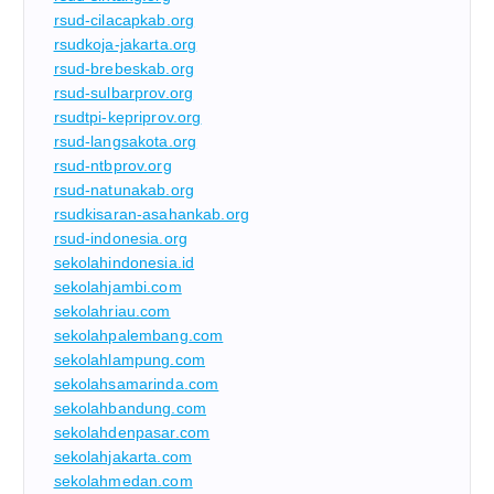
rsud-cilacapkab.org
rsudkoja-jakarta.org
rsud-brebeskab.org
rsud-sulbarprov.org
rsudtpi-kepriprov.org
rsud-langsakota.org
rsud-ntbprov.org
rsud-natunakab.org
rsudkisaran-asahankab.org
rsud-indonesia.org
sekolahindonesia.id
sekolahjambi.com
sekolahriau.com
sekolahpalembang.com
sekolahlampung.com
sekolahsamarinda.com
sekolahbandung.com
sekolahdenpasar.com
sekolahjakarta.com
sekolahmedan.com