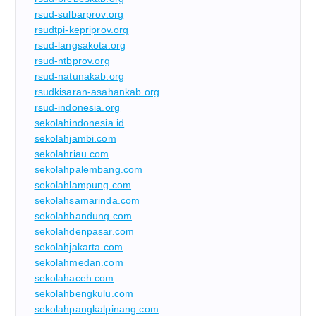
rsud-sulbarprov.org
rsudtpi-kepriprov.org
rsud-langsakota.org
rsud-ntbprov.org
rsud-natunakab.org
rsudkisaran-asahankab.org
rsud-indonesia.org
sekolahindonesia.id
sekolahjambi.com
sekolahriau.com
sekolahpalembang.com
sekolahlampung.com
sekolahsamarinda.com
sekolahbandung.com
sekolahdenpasar.com
sekolahjakarta.com
sekolahmedan.com
sekolahaceh.com
sekolahbengkulu.com
sekolahpangkalpinang.com