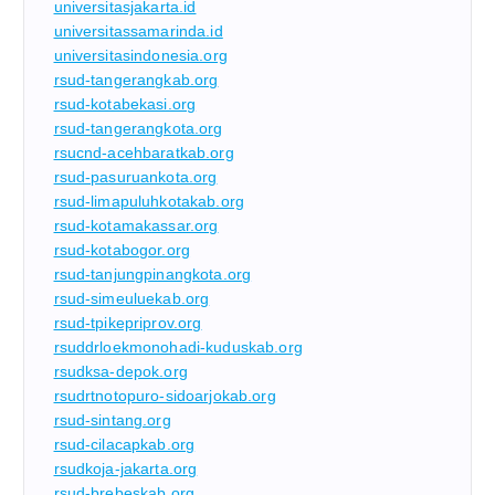
universitasjakarta.id
universitassamarinda.id
universitasindonesia.org
rsud-tangerangkab.org
rsud-kotabekasi.org
rsud-tangerangkota.org
rsucnd-acehbaratkab.org
rsud-pasuruankota.org
rsud-limapuluhkotakab.org
rsud-kotamakassar.org
rsud-kotabogor.org
rsud-tanjungpinangkota.org
rsud-simeuluekab.org
rsud-tpikepriprov.org
rsuddrloekmonohadi-kuduskab.org
rsudksa-depok.org
rsudrtnotopuro-sidoarjokab.org
rsud-sintang.org
rsud-cilacapkab.org
rsudkoja-jakarta.org
rsud-brebeskab.org