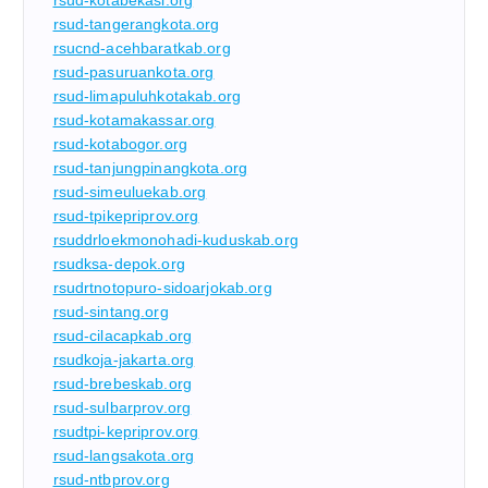
rsud-kotabekasi.org
rsud-tangerangkota.org
rsucnd-acehbaratkab.org
rsud-pasuruankota.org
rsud-limapuluhkotakab.org
rsud-kotamakassar.org
rsud-kotabogor.org
rsud-tanjungpinangkota.org
rsud-simeuluekab.org
rsud-tpikepriprov.org
rsuddrloekmonohadi-kuduskab.org
rsudksa-depok.org
rsudrtnotopuro-sidoarjokab.org
rsud-sintang.org
rsud-cilacapkab.org
rsudkoja-jakarta.org
rsud-brebeskab.org
rsud-sulbarprov.org
rsudtpi-kepriprov.org
rsud-langsakota.org
rsud-ntbprov.org