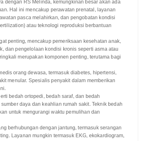
a dengan RS Melinda, kemungkinan besar akan ada
an. Hal ini mencakup perawatan prenatal, layanan
erawatan pasca melahirkan, dan pengobatan kondisi
ertilization) atau teknologi reproduksi berbantuan
at penting, mencakup pemeriksaan kesehatan anak,
, dan pengelolaan kondisi kronis seperti asma atau
seringkali merupakan komponen penting, terutama bagi
edis orang dewasa, termasuk diabetes, hipertensi,
akit menular. Spesialis penyakit dalam memberikan
ni.
rti bedah ortopedi, bedah saraf, dan bedah
a sumber daya dan keahlian rumah sakit. Teknik bedah
unakan untuk mengurangi waktu pemulihan dan
ang berhubungan dengan jantung, termasuk serangan
penting. Layanan mungkin termasuk EKG, ekokardiogram,