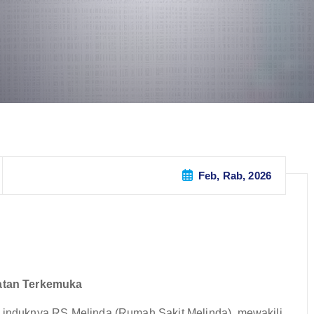
Feb, Rab, 2026
atan Terkemuka
i induknya RS Melinda (Rumah Sakit Melinda), mewakili