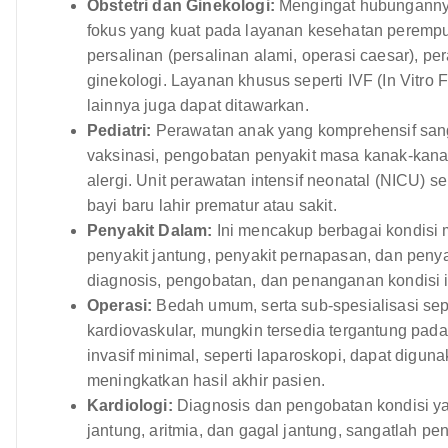
Obstetri dan Ginekologi:
Mengingat hubunganny
fokus yang kuat pada layanan kesehatan perempu
persalinan (persalinan alami, operasi caesar), p
ginekologi. Layanan khusus seperti IVF (In Vitro F
lainnya juga dapat ditawarkan.
Pediatri:
Perawatan anak yang komprehensif sang
vaksinasi, pengobatan penyakit masa kanak-kanak
alergi. Unit perawatan intensif neonatal (NICU) 
bayi baru lahir prematur atau sakit.
Penyakit Dalam:
Ini mencakup berbagai kondisi m
penyakit jantung, penyakit pernapasan, dan peny
diagnosis, pengobatan, dan penanganan kondisi i
Operasi:
Bedah umum, serta sub-spesialisasi sepe
kardiovaskular, mungkin tersedia tergantung pad
invasif minimal, seperti laparoskopi, dapat dig
meningkatkan hasil akhir pasien.
Kardiologi:
Diagnosis dan pengobatan kondisi y
jantung, aritmia, dan gagal jantung, sangatlah 