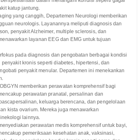
i berspesialisasi dalam menangani kondisi seperti gagal
akit katup jantung.
aging yang canggih, Departemen Neurologi memberikan
guan neurologis. Layanannya meliputi diagnosis dan
son, penyakit Alzheimer, multiple sclerosis, dan
 menawarkan layanan EEG dan EMG untuk tujuan
fokus pada diagnosis dan pengobatan berbagai kondisi
enyakit kronis seperti diabetes, hipertensi, dan
ngobati penyakit menular. Departemen ini menekankan
n.
OBGYN memberikan perawatan komprehensif bagi
mencakup perawatan pranatal, persalinan dan
 pascapersalinan, keluarga berencana, dan pengelolaan
, dan kista ovarium. Mereka juga menawarkan
inekologi lainnya.
 menyediakan perawatan medis komprehensif untuk bayi,
mencakup pemeriksaan kesehatan anak, vaksinasi,