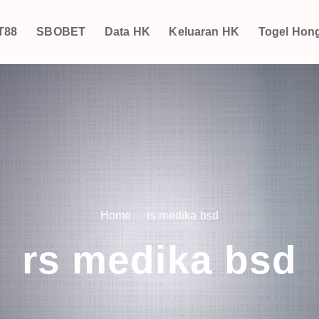
T88
SBOBET
Data HK
Keluaran HK
Togel Hon
Home
rs medika bsd
rs medika bsd