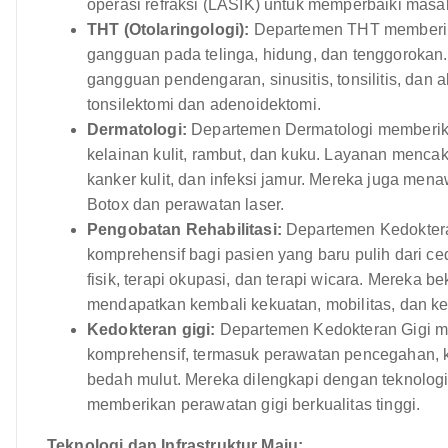
operasi refraksi (LASIK) untuk memperbaiki masa
THT (Otolaringologi):
Departemen THT memberik
gangguan pada telinga, hidung, dan tenggorokan
gangguan pendengaran, sinusitis, tonsilitis, dan
tonsilektomi dan adenoidektomi.
Dermatologi:
Departemen Dermatologi memberika
kelainan kulit, rambut, dan kuku. Layanan mencak
kanker kulit, dan infeksi jamur. Mereka juga men
Botox dan perawatan laser.
Pengobatan Rehabilitasi:
Departemen Kedokteran
komprehensif bagi pasien yang baru pulih dari ce
fisik, terapi okupasi, dan terapi wicara. Mereka
mendapatkan kembali kekuatan, mobilitas, dan k
Kedokteran gigi:
Departemen Kedokteran Gigi m
komprehensif, termasuk perawatan pencegahan, ked
bedah mulut. Mereka dilengkapi dengan teknolog
memberikan perawatan gigi berkualitas tinggi.
Teknologi dan Infrastruktur Maju: