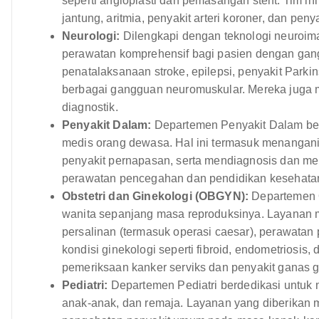
seperti angioplasti dan pemasangan stent. Tim in
jantung, aritmia, penyakit arteri koroner, dan peny
Neurologi:
Dilengkapi dengan teknologi neuroim
perawatan komprehensif bagi pasien dengan gang
penatalaksanaan stroke, epilepsi, penyakit Parkin
berbagai gangguan neuromuskular. Mereka juga
diagnostik.
Penyakit Dalam:
Departemen Penyakit Dalam ber
medis orang dewasa. Hal ini termasuk menangani p
penyakit pernapasan, serta mendiagnosis dan me
perawatan pencegahan dan pendidikan kesehata
Obstetri dan Ginekologi (OBGYN):
Departemen 
wanita sepanjang masa reproduksinya. Layanan 
persalinan (termasuk operasi caesar), perawatan
kondisi ginekologi seperti fibroid, endometriosis
pemeriksaan kanker serviks dan penyakit ganas g
Pediatri:
Departemen Pediatri berdedikasi untuk
anak-anak, dan remaja. Layanan yang diberikan 