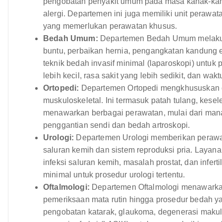
pengobatan penyakit umum pada masa kanak-kana
alergi. Departemen ini juga memiliki unit perawat
yang memerlukan perawatan khusus.
Bedah Umum:
Departemen Bedah Umum melakuka
buntu, perbaikan hernia, pengangkatan kandung
teknik bedah invasif minimal (laparoskopi) untuk
lebih kecil, rasa sakit yang lebih sedikit, dan wa
Ortopedi:
Departemen Ortopedi mengkhususkan di
muskuloskeletal. Ini termasuk patah tulang, kese
menawarkan berbagai perawatan, mulai dari manaj
penggantian sendi dan bedah artroskopi.
Urologi:
Departemen Urologi memberikan perawa
saluran kemih dan sistem reproduksi pria. Layana
infeksi saluran kemih, masalah prostat, dan infert
minimal untuk prosedur urologi tertentu.
Oftalmologi:
Departemen Oftalmologi menawarkan
pemeriksaan mata rutin hingga prosedur bedah y
pengobatan katarak, glaukoma, degenerasi makula