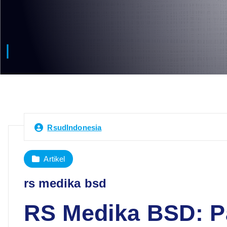
RsudIndonesia
Artikel
rs medika bsd
RS Medika BSD: 