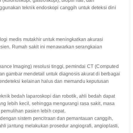
kolonoskopi, gastroskopi), biopsi hati, dan
gunakan teknik endoskopi canggih untuk deteksi dini
ogi medis mutakhir untuk meningkatkan akurasi
pasien. Rumah sakit ini menawarkan serangkaian
nce Imaging) resolusi tinggi, pemindai CT (Computed
an gambar mendetail untuk diagnosis akurat di berbagai
k mendeteksi kelainan halus dan memandu keputusan
ik bedah laparoskopi dan robotik, ahli bedah dapat
g lebih kecil, sehingga mengurangi rasa sakit, masa
u pemulihan pasien lebih cepat.
 dengan sistem pencitraan dan pemantauan canggih,
hli jantung melakukan prosedur angiografi, angioplasti,