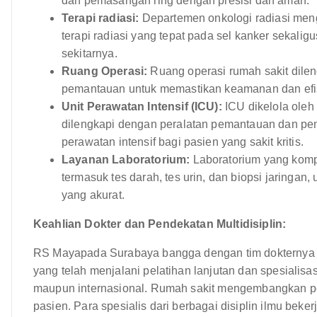
dan pemasangan ring dengan presisi dan aman.
Terapi radiasi:
Departemen onkologi radiasi meng
terapi radiasi yang tepat pada sel kanker sekali
sekitarnya.
Ruang Operasi:
Ruang operasi rumah sakit dile
pemantauan untuk memastikan keamanan dan efis
Unit Perawatan Intensif (ICU):
ICU dikelola oleh 
dilengkapi dengan peralatan pemantauan dan p
perawatan intensif bagi pasien yang sakit kritis.
Layanan Laboratorium:
Laboratorium yang kompr
termasuk tes darah, tes urin, dan biopsi jaring
yang akurat.
Keahlian Dokter dan Pendekatan Multidisiplin:
RS Mayapada Surabaya bangga dengan tim dokternya y
yang telah menjalani pelatihan lanjutan dan spesialisas
maupun internasional. Rumah sakit mengembangkan pen
pasien. Para spesialis dari berbagai disiplin ilmu b