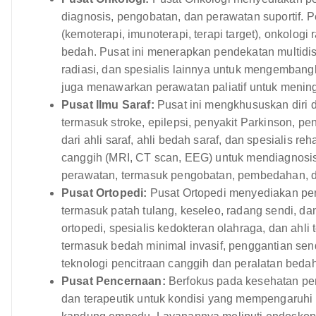
diagnosis, pengobatan, dan perawatan suportif. P
(kemoterapi, imunoterapi, terapi target), onkologi r
bedah. Pusat ini menerapkan pendekatan multidisip
radiasi, dan spesialis lainnya untuk mengemban
juga menawarkan perawatan paliatif untuk meningk
Pusat Ilmu Saraf:
Pusat ini mengkhususkan diri 
termasuk stroke, epilepsi, penyakit Parkinson, peny
dari ahli saraf, ahli bedah saraf, dan spesialis 
canggih (MRI, CT scan, EEG) untuk mendiagnosi
perawatan, termasuk pengobatan, pembedahan, dan
Pusat Ortopedi:
Pusat Ortopedi menyediakan per
termasuk patah tulang, keseleo, radang sendi, dan 
ortopedi, spesialis kedokteran olahraga, dan ahli
termasuk bedah minimal invasif, penggantian sendi
teknologi pencitraan canggih dan peralatan beda
Pusat Pencernaan:
Berfokus pada kesehatan pen
dan terapeutik untuk kondisi yang mempengaruhi 