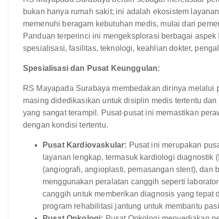
bukan hanya rumah sakit; ini adalah ekosistem layana
memenuhi beragam kebutuhan medis, mulai dari pemeri
Panduan terperinci ini mengeksplorasi berbagai asp
spesialisasi, fasilitas, teknologi, keahlian dokter, pen
Spesialisasi dan Pusat Keunggulan:
RS Mayapada Surabaya membedakan dirinya melalui p
masing didedikasikan untuk disiplin medis tertentu dan
yang sangat terampil. Pusat-pusat ini memastikan per
dengan kondisi tertentu.
Pusat Kardiovaskular:
Pusat ini merupakan pus
layanan lengkap, termasuk kardiologi diagnostik (E
(angiografi, angioplasti, pemasangan stent), dan
menggunakan peralatan canggih seperti laborato
canggih untuk memberikan diagnosis yang tepat 
program rehabilitasi jantung untuk membantu pas
Pusat Onkologi:
Pusat Onkologi menyediakan pe