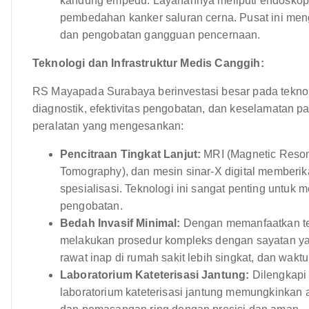
kandung empedu. Layanannya meliputi endoskopi (
pembedahan kanker saluran cerna. Pusat ini meng
dan pengobatan gangguan pencernaan.
Teknologi dan Infrastruktur Medis Canggih:
RS Mayapada Surabaya berinvestasi besar pada teknol
diagnostik, efektivitas pengobatan, dan keselamatan 
peralatan yang mengesankan:
Pencitraan Tingkat Lanjut:
MRI (Magnetic Resona
Tomography), dan mesin sinar-X digital memberik
spesialisasi. Teknologi ini sangat penting untu
pengobatan.
Bedah Invasif Minimal:
Dengan memanfaatkan tekn
melakukan prosedur kompleks dengan sayatan yan
rawat inap di rumah sakit lebih singkat, dan wakt
Laboratorium Kateterisasi Jantung:
Dilengkapi
laboratorium kateterisasi jantung memungkinkan a