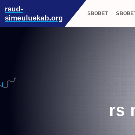
S
rsud-
k
SBOBET
SBOBE
simeuluekab.org
i
p
t
o
c
o
n
t
e
n
t
rs