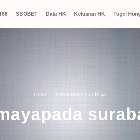
T88
SBOBET
Data HK
Keluaran HK
Togel Hon
Home
rs mayapada surabaya
 mayapada surab