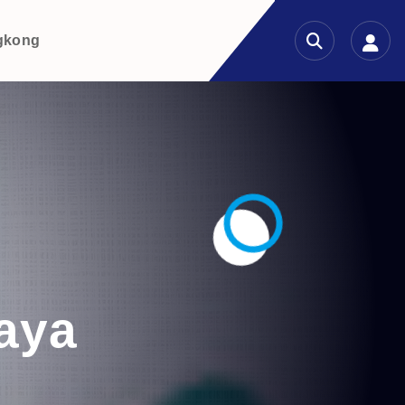
gkong
aya