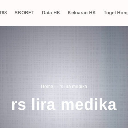
T88
SBOBET
Data HK
Keluaran HK
Togel Hon
Home
rs lira medika
rs lira medika