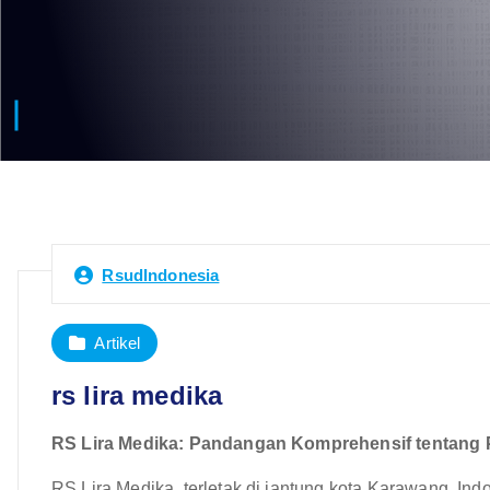
RsudIndonesia
Artikel
rs lira medika
RS Lira Medika: Pandangan Komprehensif tentang
RS Lira Medika, terletak di jantung kota Karawang, Indo