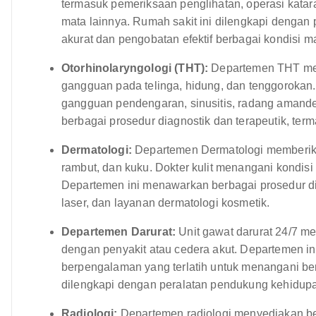
termasuk pemeriksaan penglihatan, operasi kata
mata lainnya. Rumah sakit ini dilengkapi dengan 
akurat dan pengobatan efektif berbagai kondisi m
Otorhinolaryngologi (THT):
Departemen THT men
gangguan pada telinga, hidung, dan tenggorokan.
gangguan pendengaran, sinusitis, radang amand
berbagai prosedur diagnostik dan terapeutik, te
Dermatologi:
Departemen Dermatologi memberikan
rambut, dan kuku. Dokter kulit menangani kondisi s
Departemen ini menawarkan berbagai prosedur dia
laser, dan layanan dermatologi kosmetik.
Departemen Darurat:
Unit gawat darurat 24/7 m
dengan penyakit atau cedera akut. Departemen ini
berpengalaman yang terlatih untuk menangani ber
dilengkapi dengan peralatan pendukung kehidupan
Radiologi:
Departemen radiologi menyediakan ber