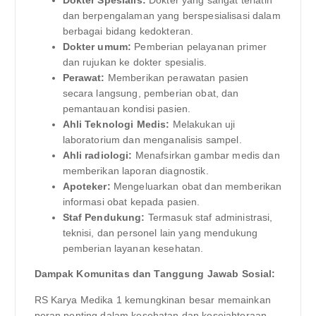
Dokter Spesialis:
Dokter yang sangat terlatih
dan berpengalaman yang berspesialisasi dalam
berbagai bidang kedokteran.
Dokter umum:
Pemberian pelayanan primer
dan rujukan ke dokter spesialis.
Perawat:
Memberikan perawatan pasien
secara langsung, pemberian obat, dan
pemantauan kondisi pasien.
Ahli Teknologi Medis:
Melakukan uji
laboratorium dan menganalisis sampel.
Ahli radiologi:
Menafsirkan gambar medis dan
memberikan laporan diagnostik.
Apoteker:
Mengeluarkan obat dan memberikan
informasi obat kepada pasien.
Staf Pendukung:
Termasuk staf administrasi,
teknisi, dan personel lain yang mendukung
pemberian layanan kesehatan.
Dampak Komunitas dan Tanggung Jawab Sosial:
RS Karya Medika 1 kemungkinan besar memainkan
peran penting dalam kesehatan dan kesejahteraan