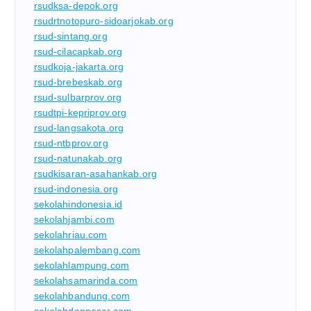
rsudksa-depok.org
rsudrtnotopuro-sidoarjokab.org
rsud-sintang.org
rsud-cilacapkab.org
rsudkoja-jakarta.org
rsud-brebeskab.org
rsud-sulbarprov.org
rsudtpi-kepriprov.org
rsud-langsakota.org
rsud-ntbprov.org
rsud-natunakab.org
rsudkisaran-asahankab.org
rsud-indonesia.org
sekolahindonesia.id
sekolahjambi.com
sekolahriau.com
sekolahpalembang.com
sekolahlampung.com
sekolahsamarinda.com
sekolahbandung.com
sekolahdenpasar.com