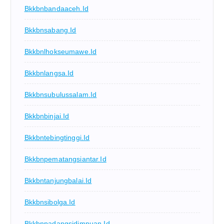
Bkkbnbandaaceh.id
Bkkbnsabang.id
Bkkbnlhokseumawe.id
Bkkbnlangsa.id
Bkkbnsubulussalam.id
Bkkbnbinjai.id
Bkkbntebingtinggi.id
Bkkbnpematangsiantar.id
Bkkbntanjungbalai.id
Bkkbnsibolga.id
Bkkbnpadangsidimpuan.id