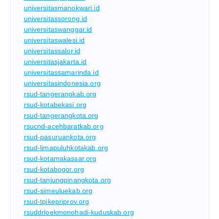
universitasmanokwari.id
universitassorong.id
universitaswanggar.id
universitaswalesi.id
universitassalor.id
universitasjakarta.id
universitassamarinda.id
universitasindonesia.org
rsud-tangerangkab.org
rsud-kotabekasi.org
rsud-tangerangkota.org
rsucnd-acehbaratkab.org
rsud-pasuruankota.org
rsud-limapuluhkotakab.org
rsud-kotamakassar.org
rsud-kotabogor.org
rsud-tanjungpinangkota.org
rsud-simeuluekab.org
rsud-tpikepriprov.org
rsuddrloekmonohadi-kuduskab.org