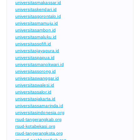
universitasmakassar.id
universitaskendari.id
universitasgorontalo.id
universitasmamuju.id
universitasambon.id
universitasmaluku.id
universitassofifi.id
universitasjayapura.id
universitaspapua.id
universitasmanokwari.id
universitassorong.id
universitaswanggar.id
universitaswalesi.id
universitassalor.id
universitasjakarta.id
universitassamarinda.id
universitasindonesia.org
rsud-tangerangkab.org
rsud-kotabekasi.org
rsud-tangerangkota.org