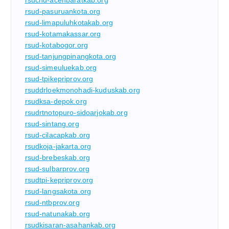
rsucnd-acehbaratkab.org
rsud-pasuruankota.org
rsud-limapuluhkotakab.org
rsud-kotamakassar.org
rsud-kotabogor.org
rsud-tanjungpinangkota.org
rsud-simeuluekab.org
rsud-tpikepriprov.org
rsuddrloekmonohadi-kuduskab.org
rsudksa-depok.org
rsudrtnotopuro-sidoarjokab.org
rsud-sintang.org
rsud-cilacapkab.org
rsudkoja-jakarta.org
rsud-brebeskab.org
rsud-sulbarprov.org
rsudtpi-kepriprov.org
rsud-langsakota.org
rsud-ntbprov.org
rsud-natunakab.org
rsudkisaran-asahankab.org