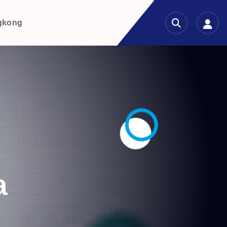
gkong
a