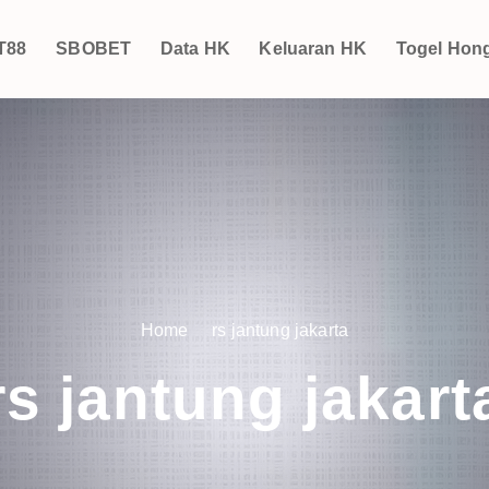
T88
SBOBET
Data HK
Keluaran HK
Togel Hon
Home
rs jantung jakarta
rs jantung jakart