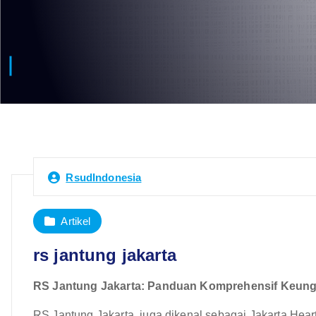
RsudIndonesia
Artikel
rs jantung jakarta
RS Jantung Jakarta: Panduan Komprehensif Keung
RS Jantung Jakarta, juga dikenal sebagai Jakarta Heart 