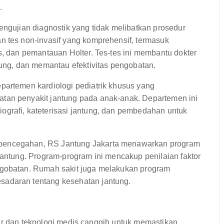
.
engujian diagnostik yang tidak melibatkan prosedur
n tes non-invasif yang komprehensif, termasuk
s, dan pemantauan Holter. Tes-tes ini membantu dokter
tung, dan memantau efektivitas pengobatan.
partemen kardiologi pediatrik khusus yang
tan penyakit jantung pada anak-anak. Departemen ini
grafi, kateterisasi jantung, dan pembedahan untuk
pencegahan, RS Jantung Jakarta menawarkan program
jantung. Program-program ini mencakup penilaian faktor
ngobatan. Rumah sakit juga melakukan program
sadaran tentang kesehatan jantung.
ir dan teknologi medis canggih untuk memastikan