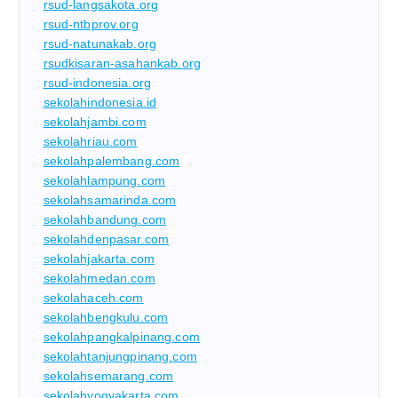
rsud-langsakota.org
rsud-ntbprov.org
rsud-natunakab.org
rsudkisaran-asahankab.org
rsud-indonesia.org
sekolahindonesia.id
sekolahjambi.com
sekolahriau.com
sekolahpalembang.com
sekolahlampung.com
sekolahsamarinda.com
sekolahbandung.com
sekolahdenpasar.com
sekolahjakarta.com
sekolahmedan.com
sekolahaceh.com
sekolahbengkulu.com
sekolahpangkalpinang.com
sekolahtanjungpinang.com
sekolahsemarang.com
sekolahyogyakarta.com