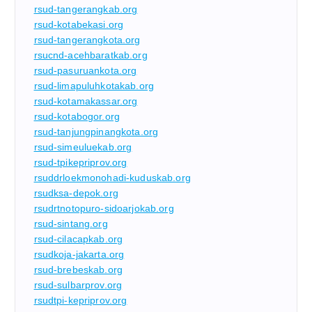
rsud-tangerangkab.org
rsud-kotabekasi.org
rsud-tangerangkota.org
rsucnd-acehbaratkab.org
rsud-pasuruankota.org
rsud-limapuluhkotakab.org
rsud-kotamakassar.org
rsud-kotabogor.org
rsud-tanjungpinangkota.org
rsud-simeuluekab.org
rsud-tpikepriprov.org
rsuddrloekmonohadi-kuduskab.org
rsudksa-depok.org
rsudrtnotopuro-sidoarjokab.org
rsud-sintang.org
rsud-cilacapkab.org
rsudkoja-jakarta.org
rsud-brebeskab.org
rsud-sulbarprov.org
rsudtpi-kepriprov.org