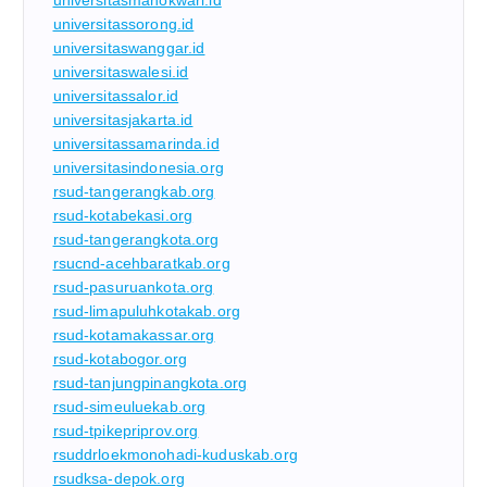
universitasmanokwari.id
universitassorong.id
universitaswanggar.id
universitaswalesi.id
universitassalor.id
universitasjakarta.id
universitassamarinda.id
universitasindonesia.org
rsud-tangerangkab.org
rsud-kotabekasi.org
rsud-tangerangkota.org
rsucnd-acehbaratkab.org
rsud-pasuruankota.org
rsud-limapuluhkotakab.org
rsud-kotamakassar.org
rsud-kotabogor.org
rsud-tanjungpinangkota.org
rsud-simeuluekab.org
rsud-tpikepriprov.org
rsuddrloekmonohadi-kuduskab.org
rsudksa-depok.org