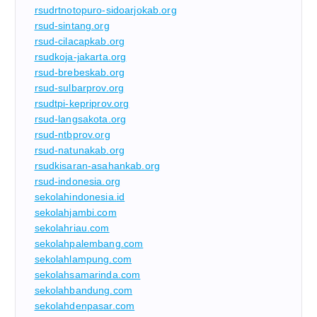
rsudrtnotopuro-sidoarjokab.org
rsud-sintang.org
rsud-cilacapkab.org
rsudkoja-jakarta.org
rsud-brebeskab.org
rsud-sulbarprov.org
rsudtpi-kepriprov.org
rsud-langsakota.org
rsud-ntbprov.org
rsud-natunakab.org
rsudkisaran-asahankab.org
rsud-indonesia.org
sekolahindonesia.id
sekolahjambi.com
sekolahriau.com
sekolahpalembang.com
sekolahlampung.com
sekolahsamarinda.com
sekolahbandung.com
sekolahdenpasar.com