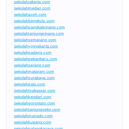
sekolahjakarta.com
sekolahmedan.com
sekolahaceh.com
sekolahbengkulu.com
sekolahpangkalpinang.com
sekolahtanjungpinang.com
sekolahsemarang.com
sekolahyogyakarta.com
sekolahpadang.com
sekolahpekanbaru.com
sekolahserang.com
sekolahmataram.com
sekolahsurabaya.com
sekolahpalu.com
sekolahmakassar.com
sekolahkendari.com
sekolahgorontalo.com
sekolahtanjungselor.com
sekolahmanado.com
sekolahkupang.com
sekolahpalangkaraya.com