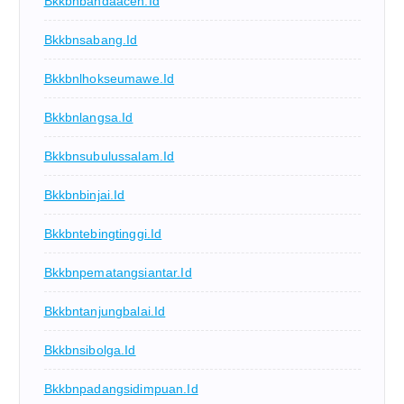
Bkkbnbandaaceh.id
Bkkbnsabang.id
Bkkbnlhokseumawe.id
Bkkbnlangsa.id
Bkkbnsubulussalam.id
Bkkbnbinjai.id
Bkkbntebingtinggi.id
Bkkbnpematangsiantar.id
Bkkbntanjungbalai.id
Bkkbnsibolga.id
Bkkbnpadangsidimpuan.id