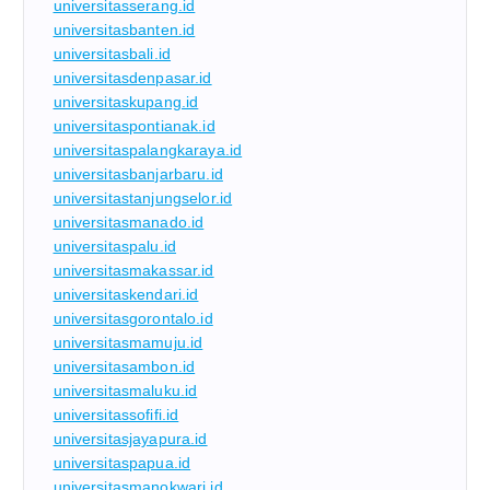
universitasserang.id
universitasbanten.id
universitasbali.id
universitasdenpasar.id
universitaskupang.id
universitaspontianak.id
universitaspalangkaraya.id
universitasbanjarbaru.id
universitastanjungselor.id
universitasmanado.id
universitaspalu.id
universitasmakassar.id
universitaskendari.id
universitasgorontalo.id
universitasmamuju.id
universitasambon.id
universitasmaluku.id
universitassofifi.id
universitasjayapura.id
universitaspapua.id
universitasmanokwari.id