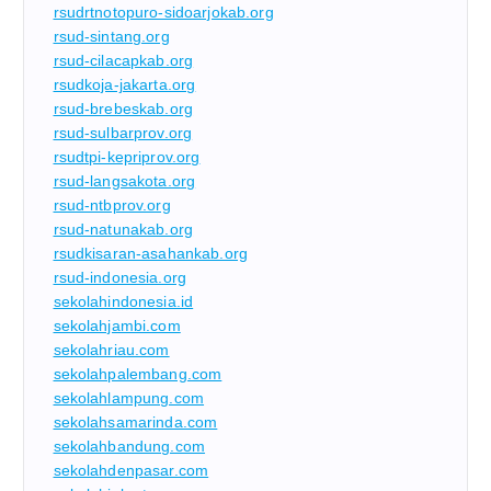
rsudrtnotopuro-sidoarjokab.org
rsud-sintang.org
rsud-cilacapkab.org
rsudkoja-jakarta.org
rsud-brebeskab.org
rsud-sulbarprov.org
rsudtpi-kepriprov.org
rsud-langsakota.org
rsud-ntbprov.org
rsud-natunakab.org
rsudkisaran-asahankab.org
rsud-indonesia.org
sekolahindonesia.id
sekolahjambi.com
sekolahriau.com
sekolahpalembang.com
sekolahlampung.com
sekolahsamarinda.com
sekolahbandung.com
sekolahdenpasar.com