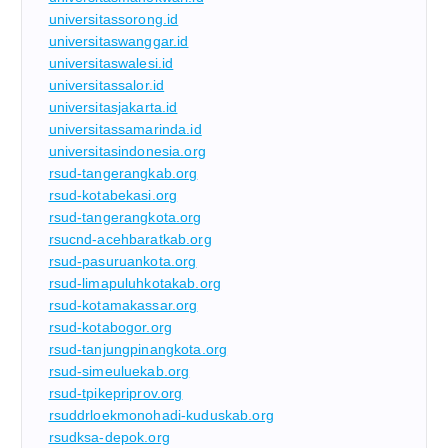
universitassorong.id
universitaswanggar.id
universitaswalesi.id
universitassalor.id
universitasjakarta.id
universitassamarinda.id
universitasindonesia.org
rsud-tangerangkab.org
rsud-kotabekasi.org
rsud-tangerangkota.org
rsucnd-acehbaratkab.org
rsud-pasuruankota.org
rsud-limapuluhkotakab.org
rsud-kotamakassar.org
rsud-kotabogor.org
rsud-tanjungpinangkota.org
rsud-simeuluekab.org
rsud-tpikepriprov.org
rsuddrloekmonohadi-kuduskab.org
rsudksa-depok.org