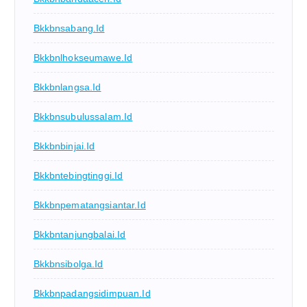
Bkkbnsabang.id
Bkkbnlhokseumawe.id
Bkkbnlangsa.id
Bkkbnsubulussalam.id
Bkkbnbinjai.id
Bkkbntebingtinggi.id
Bkkbnpematangsiantar.id
Bkkbntanjungbalai.id
Bkkbnsibolga.id
Bkkbnpadangsidimpuan.id