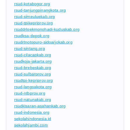
rsud-kotabogor.org
rsud-tanjungpinangkota.org
rsud-simeuluekab.org
rsud-tpikepriprov.org
rsuddrloekmonohadi-kuduskab.org
rsudksa-depok.org
rsudrtnotopuro-sidoarjokab.org
rsud-sintang.org
rsud-cilacapkab.org
rsudkoja-jakarta.org
rsud-brebeskab.org
rsud-sulbarprov.org
rsudtpi-kepriprov.org
rsud-langsakota.org
rsud-ntbprov.org
rsud-natunakab.org
rsudkisaran-asahankab.org
rsud-indonesia.org
sekolahindonesia.id
sekolahjambi.com