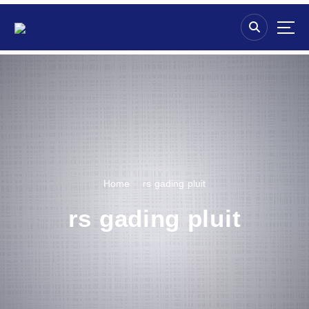
S
k
i
p
t
o
c
o
n
t
e
n
Home
rs gading pluit
t
rs gading pluit