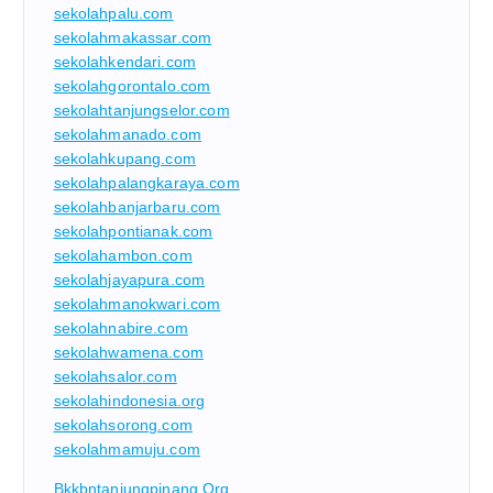
sekolahpalu.com
sekolahmakassar.com
sekolahkendari.com
sekolahgorontalo.com
sekolahtanjungselor.com
sekolahmanado.com
sekolahkupang.com
sekolahpalangkaraya.com
sekolahbanjarbaru.com
sekolahpontianak.com
sekolahambon.com
sekolahjayapura.com
sekolahmanokwari.com
sekolahnabire.com
sekolahwamena.com
sekolahsalor.com
sekolahindonesia.org
sekolahsorong.com
sekolahmamuju.com
Bkkbntanjungpinang.org