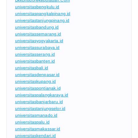
universitasbengkulu.id
universitaspangkalpinang.id
universitastanjungpinang.id
universitasbandung.id
universitassemarang.id
universitasyogyakarta.id
universitassurabaya.id
universitasserang.id
universitasbanten.id
universitasbali.id
universitasdenpasar.id
universitaskupang.id
universitaspontianak.id
universitaspalangkaraya.id
universitasbanjarbaru.id
universitastanjungselor.id
universitasmanado.id
universitaspalu.id
universitasmakassar.id
universitaskendari.id