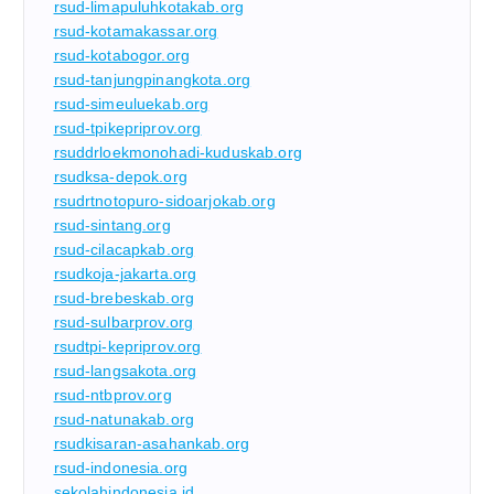
rsud-limapuluhkotakab.org
rsud-kotamakassar.org
rsud-kotabogor.org
rsud-tanjungpinangkota.org
rsud-simeuluekab.org
rsud-tpikepriprov.org
rsuddrloekmonohadi-kuduskab.org
rsudksa-depok.org
rsudrtnotopuro-sidoarjokab.org
rsud-sintang.org
rsud-cilacapkab.org
rsudkoja-jakarta.org
rsud-brebeskab.org
rsud-sulbarprov.org
rsudtpi-kepriprov.org
rsud-langsakota.org
rsud-ntbprov.org
rsud-natunakab.org
rsudkisaran-asahankab.org
rsud-indonesia.org
sekolahindonesia.id