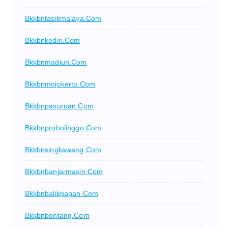
Bkkbntasikmalaya.com
Bkkbnkediri.com
Bkkbnmadiun.com
Bkkbnmojokerto.com
Bkkbnpasuruan.com
Bkkbnprobolinggo.com
Bkkbnsingkawang.com
Bkkbnbanjarmasin.com
Bkkbnbalikpapan.com
Bkkbnbontang.com