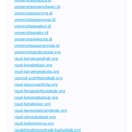
universitasmanokwari.id
universitassorong.id
universitaswanggar.id
universitaswalesi.id
universitassalor.id
universitasjakarta.id
universitassamarinda.id
universitasindonesia.org
rsud-tangerangkab.org
rsud-kotabekasi.org
rsud-tangerangkota.org
rsucnd-acehbaratkab.org
rsud-pasuruankota.org
rsud-limapuluhkotakab.org
rsud-kotamakassar.org
rsud-kotabogor.org
rsud-tanjungpinangkota.org
rsud-simeuluekab.org
rsud-tpikepriprov.org
rsuddrloekmonohadi-kuduskab.org