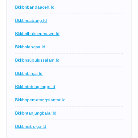
Bkkbnbandaaceh.id
Bkkbnsabang.id
Bkkbnlhokseumawe.id
Bkkbnlangsa.id
Bkkbnsubulussalam.id
Bkkbnbinjai.id
Bkkbntebingtinggi.id
Bkkbnpematangsiantar.id
Bkkbntanjungbalai.id
Bkkbnsibolga.id