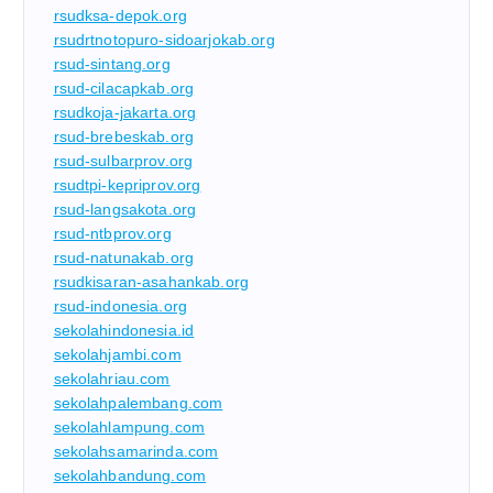
rsudksa-depok.org
rsudrtnotopuro-sidoarjokab.org
rsud-sintang.org
rsud-cilacapkab.org
rsudkoja-jakarta.org
rsud-brebeskab.org
rsud-sulbarprov.org
rsudtpi-kepriprov.org
rsud-langsakota.org
rsud-ntbprov.org
rsud-natunakab.org
rsudkisaran-asahankab.org
rsud-indonesia.org
sekolahindonesia.id
sekolahjambi.com
sekolahriau.com
sekolahpalembang.com
sekolahlampung.com
sekolahsamarinda.com
sekolahbandung.com