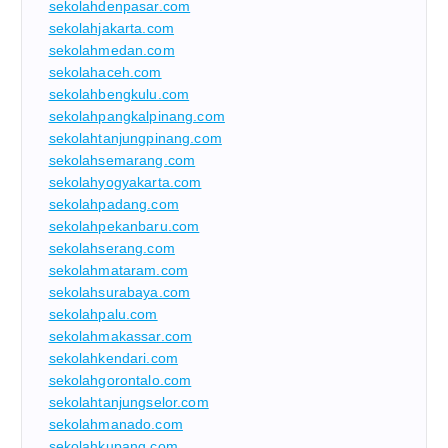
sekolahdenpasar.com
sekolahjakarta.com
sekolahmedan.com
sekolahaceh.com
sekolahbengkulu.com
sekolahpangkalpinang.com
sekolahtanjungpinang.com
sekolahsemarang.com
sekolahyogyakarta.com
sekolahpadang.com
sekolahpekanbaru.com
sekolahserang.com
sekolahmataram.com
sekolahsurabaya.com
sekolahpalu.com
sekolahmakassar.com
sekolahkendari.com
sekolahgorontalo.com
sekolahtanjungselor.com
sekolahmanado.com
sekolahkupang.com