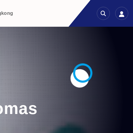
gkong
lomas