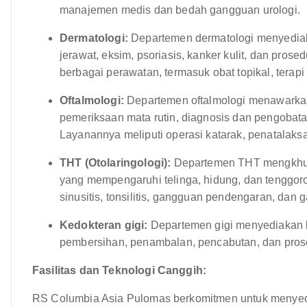
manajemen medis dan bedah gangguan urologi.
Dermatologi:
Departemen dermatologi menyediaka
jerawat, eksim, psoriasis, kanker kulit, dan pros
berbagai perawatan, termasuk obat topikal, terapi
Oftalmologi:
Departemen oftalmologi menawarkan
pemeriksaan mata rutin, diagnosis dan pengobat
Layanannya meliputi operasi katarak, penatalaks
THT (Otolaringologi):
Departemen THT mengkhusu
yang mempengaruhi telinga, hidung, dan tenggor
sinusitis, tonsilitis, gangguan pendengaran, da
Kedokteran gigi:
Departemen gigi menyediakan be
pembersihan, penambalan, pencabutan, dan prose
Fasilitas dan Teknologi Canggih:
RS Columbia Asia Pulomas berkomitmen untuk menyed