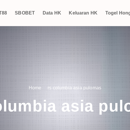
T88
SBOBET
Data HK
Keluaran HK
Togel Hon
Home
rs columbia asia pulomas
olumbia asia pu