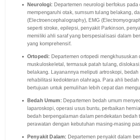
Neurologi:
Departemen neurologi berfokus pada
mempengaruhi otak, sumsum tulang belakang, da
(Electroencephalography), EMG (Electromyography
seperti stroke, epilepsi, penyakit Parkinson, penya
memiliki ahli saraf yang berspesialisasi dalam b
yang komprehensif.
Ortopedi:
Departemen ortopedi mengkhususkan di
muskuloskeletal, termasuk patah tulang, dislokas
belakang. Layanannya meliputi artroskopi, bedah
rehabilitasi kedokteran olahraga. Para ahli bedah 
bertujuan untuk pemulihan lebih cepat dan mengur
Bedah Umum:
Departemen bedah umum menyedia
laparoskopi, operasi usus buntu, perbaikan herni
bedah berpengalaman dalam pendekatan bedah tr
perawatan dengan kebutuhan masing-masing pas
Penyakit Dalam:
Departemen penyakit dalam ber