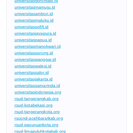
universitasgorontalo.id
universitasmamuju.id
universitasambon.id
universitasmaluku.id
universitassofifi.id
universitasjayapura.id
universitaspapua.id
universitasmanokwari.id
universitassorong.id
universitaswanggar.id
universitaswalesi.id
universitassalor.id
universitasjakarta.id
universitassamarinda.id
universitasindonesia.org
rsud-tangerangkab.org
rsud-kotabekasi.org
rsud-tangerangkota.org
rsucnd-acehbaratkab.org
rsud-pasuruankota.org
rsud-limapuluhkotakab.org