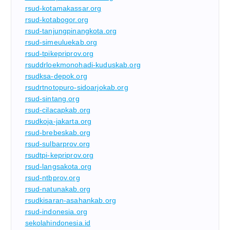
rsud-kotamakassar.org
rsud-kotabogor.org
rsud-tanjungpinangkota.org
rsud-simeuluekab.org
rsud-tpikepriprov.org
rsuddrloekmonohadi-kuduskab.org
rsudksa-depok.org
rsudrtnotopuro-sidoarjokab.org
rsud-sintang.org
rsud-cilacapkab.org
rsudkoja-jakarta.org
rsud-brebeskab.org
rsud-sulbarprov.org
rsudtpi-kepriprov.org
rsud-langsakota.org
rsud-ntbprov.org
rsud-natunakab.org
rsudkisaran-asahankab.org
rsud-indonesia.org
sekolahindonesia.id