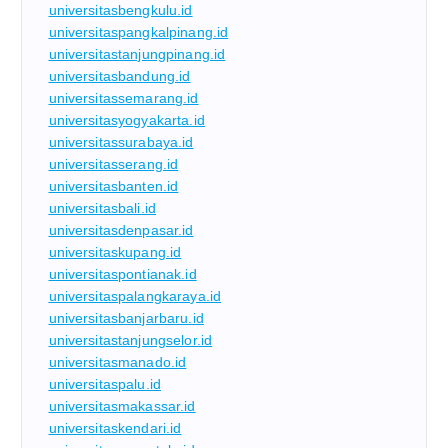
universitasbengkulu.id
universitaspangkalpinang.id
universitastanjungpinang.id
universitasbandung.id
universitassemarang.id
universitasyogyakarta.id
universitassurabaya.id
universitasserang.id
universitasbanten.id
universitasbali.id
universitasdenpasar.id
universitaskupang.id
universitaspontianak.id
universitaspalangkaraya.id
universitasbanjarbaru.id
universitastanjungselor.id
universitasmanado.id
universitaspalu.id
universitasmakassar.id
universitaskendari.id