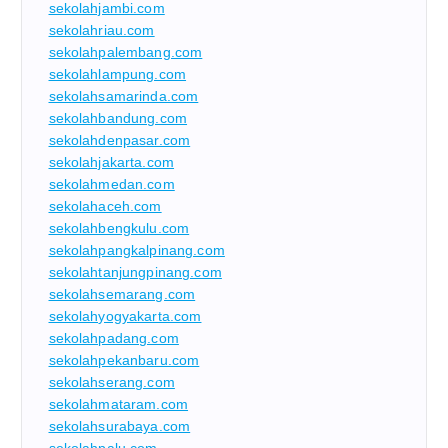
sekolahjambi.com
sekolahriau.com
sekolahpalembang.com
sekolahlampung.com
sekolahsamarinda.com
sekolahbandung.com
sekolahdenpasar.com
sekolahjakarta.com
sekolahmedan.com
sekolahaceh.com
sekolahbengkulu.com
sekolahpangkalpinang.com
sekolahtanjungpinang.com
sekolahsemarang.com
sekolahyogyakarta.com
sekolahpadang.com
sekolahpekanbaru.com
sekolahserang.com
sekolahmataram.com
sekolahsurabaya.com
sekolahpalu.com