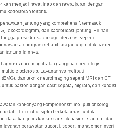
rikan menjadi rawat inap dan rawat jalan, dengan
mu kedokteran tertentu.
perawatan jantung yang komprehensif, termasuk
G), ekokardiogram, dan kateterisasi jantung. Pilihan
ingga prosedur kardiologi intervensi seperti
enawarkan program rehabilitasi jantung untuk pasien
an jantung lainnya.
diagnosis dan pengobatan gangguan neurologis,
n multiple sclerosis. Layanannya meliputi
 (EMG), dan teknik neuroimaging seperti MRI dan CT
ntuk pasien dengan sakit kepala, migrain, dan kondisi
atan kanker yang komprehensif, meliputi onkologi
i bedah. Tim multidisiplin berkolaborasi untuk
rdasarkan jenis kanker spesifik pasien, stadium, dan
 layanan perawatan suportif, seperti manajemen nyeri