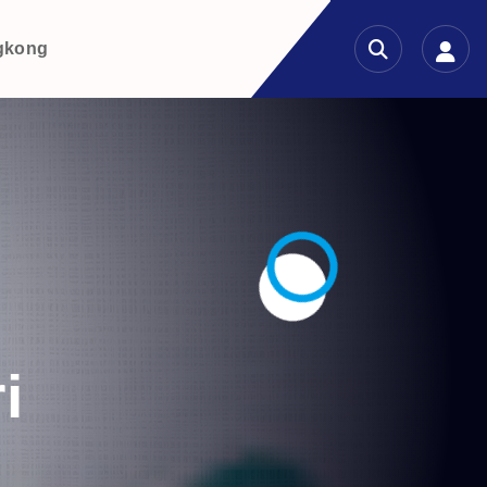
gkong
i