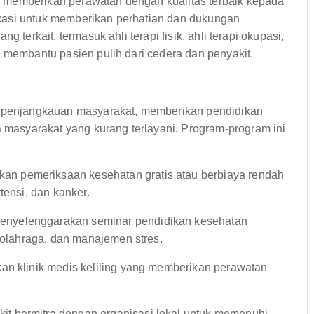
 memberikan perawatan dengan kualitas terbaik kepada
kasi untuk memberikan perhatian dan dukungan
 terkait, termasuk ahli terapi fisik, ahli terapi okupasi,
m membantu pasien pulih dari cedera dan penyakit.
am penjangkauan masyarakat, memberikan pendidikan
asyarakat yang kurang terlayani. Program-program ini
n pemeriksaan kesehatan gratis atau berbiaya rendah
tensi, dan kanker.
enyelenggarakan seminar pendidikan kesehatan
, olahraga, dan manajemen stres.
n klinik medis keliling yang memberikan perawatan
t bermitra dengan organisasi lokal untuk memenuhi