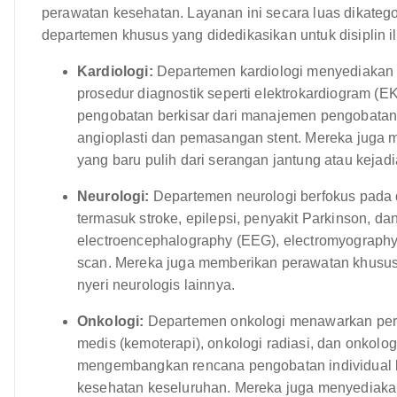
perawatan kesehatan. Layanan ini secara luas dikatego
departemen khusus yang didedikasikan untuk disiplin il
Kardiologi:
Departemen kardiologi menyediakan 
prosedur diagnostik seperti elektrokardiogram (EK
pengobatan berkisar dari manajemen pengobatan h
angioplasti dan pemasangan stent. Mereka juga m
yang baru pulih dari serangan jantung atau kejadi
Neurologi:
Departemen neurologi berfokus pada 
termasuk stroke, epilepsi, penyakit Parkinson, da
electroencephalography (EEG), electromyography
scan. Mereka juga memberikan perawatan khusus u
nyeri neurologis lainnya.
Onkologi:
Departemen onkologi menawarkan peraw
medis (kemoterapi), onkologi radiasi, dan onkolog
mengembangkan rencana pengobatan individual be
kesehatan keseluruhan. Mereka juga menyediakan