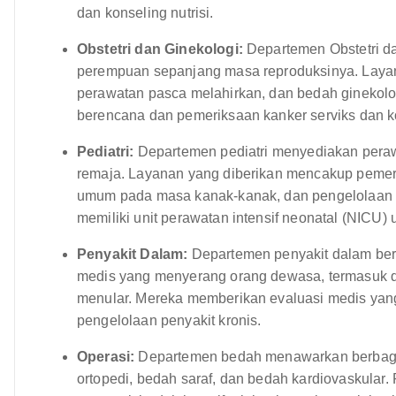
dan konseling nutrisi.
Obstetri dan Ginekologi:
Departemen Obstetri d
perempuan sepanjang masa reproduksinya. Layan
perawatan pasca melahirkan, dan bedah ginekol
berencana dan pemeriksaan kanker serviks dan ko
Pediatri:
Departemen pediatri menyediakan peraw
remaja. Layanan yang diberikan mencakup pemeri
umum pada masa kanak-kanak, dan pengelolaan ko
memiliki unit perawatan intensif neonatal (NICU) un
Penyakit Dalam:
Departemen penyakit dalam ber
medis yang menyerang orang dewasa, termasuk dia
menular. Mereka memberikan evaluasi medis yan
pengelolaan penyakit kronis.
Operasi:
Departemen bedah menawarkan berbaga
ortopedi, bedah saraf, dan bedah kardiovaskular