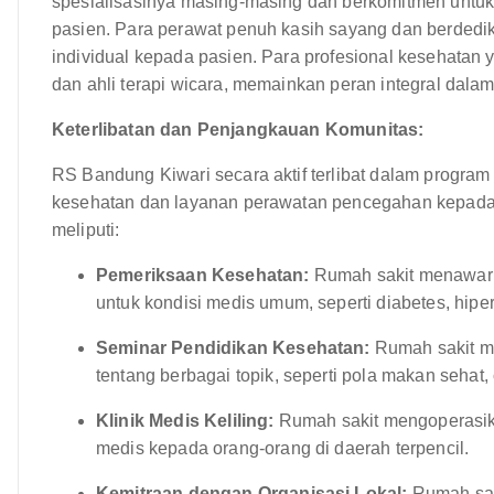
spesialisasinya masing-masing dan berkomitmen untuk
pasien. Para perawat penuh kasih sayang dan berdedi
individual kepada pasien. Para profesional kesehatan yang
dan ahli terapi wicara, memainkan peran integral dala
Keterlibatan dan Penjangkauan Komunitas:
RS Bandung Kiwari secara aktif terlibat dalam progr
kesehatan dan layanan perawatan pencegahan kepada m
meliputi:
Pemeriksaan Kesehatan:
Rumah sakit menawarka
untuk kondisi medis umum, seperti diabetes, hiper
Seminar Pendidikan Kesehatan:
Rumah sakit m
tentang berbagai topik, seperti pola makan sehat
Klinik Medis Keliling:
Rumah sakit mengoperasika
medis kepada orang-orang di daerah terpencil.
Kemitraan dengan Organisasi Lokal:
Rumah saki