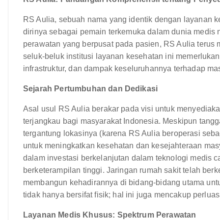
RS Aulia, sebuah nama yang identik dengan layanan ke
dirinya sebagai pemain terkemuka dalam dunia medis 
perawatan yang berpusat pada pasien, RS Aulia teru
seluk-beluk institusi layanan kesehatan ini memerluk
infrastruktur, dan dampak keseluruhannya terhadap ma
Sejarah Pertumbuhan dan Dedikasi
Asal usul RS Aulia berakar pada visi untuk menyedia
terjangkau bagi masyarakat Indonesia. Meskipun tangg
tergantung lokasinya (karena RS Aulia beroperasi sebaga
untuk meningkatkan kesehatan dan kesejahteraan masya
dalam investasi berkelanjutan dalam teknologi medis c
berketerampilan tinggi. Jaringan rumah sakit telah be
membangun kehadirannya di bidang-bidang utama untuk 
tidak hanya bersifat fisik; hal ini juga mencakup perl
Layanan Medis Khusus: Spektrum Perawatan