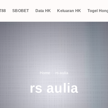
T88
SBOBET
Data HK
Keluaran HK
Togel Hon
Home
rs aulia
rs aulia