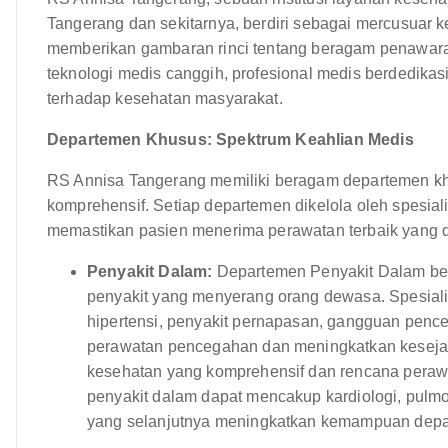
Tangerang dan sekitarnya, berdiri sebagai mercusuar k
memberikan gambaran rinci tentang beragam penawara
teknologi medis canggih, profesional medis berdedika
terhadap kesehatan masyarakat.
Departemen Khusus: Spektrum Keahlian Medis
RS Annisa Tangerang memiliki beragam departemen kh
komprehensif. Setiap departemen dikelola oleh spesia
memastikan pasien menerima perawatan terbaik yang d
Penyakit Dalam:
Departemen Penyakit Dalam ber
penyakit yang menyerang orang dewasa. Spesialis 
hipertensi, penyakit pernapasan, gangguan penc
perawatan pencegahan dan meningkatkan kesejah
kesehatan yang komprehensif dan rencana perawa
penyakit dalam dapat mencakup kardiologi, pulmono
yang selanjutnya meningkatkan kemampuan depa