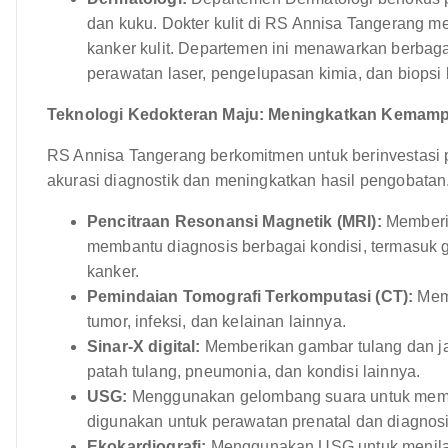
dan kuku. Dokter kulit di RS Annisa Tangerang men
kanker kulit. Departemen ini menawarkan berbaga
perawatan laser, pengelupasan kimia, dan biopsi k
Teknologi Kedokteran Maju: Meningkatkan Kemamp
RS Annisa Tangerang berkomitmen untuk berinvestasi 
akurasi diagnostik dan meningkatkan hasil pengobatan.
Pencitraan Resonansi Magnetik (MRI):
Memberik
membantu diagnosis berbagai kondisi, termasuk 
kanker.
Pemindaian Tomografi Terkomputasi (CT):
Memb
tumor, infeksi, dan kelainan lainnya.
Sinar-X digital:
Memberikan gambar tulang dan jar
patah tulang, pneumonia, dan kondisi lainnya.
USG:
Menggunakan gelombang suara untuk membua
digunakan untuk perawatan prenatal dan diagnosis
Ekokardiografi:
Menggunakan USG untuk menilai f