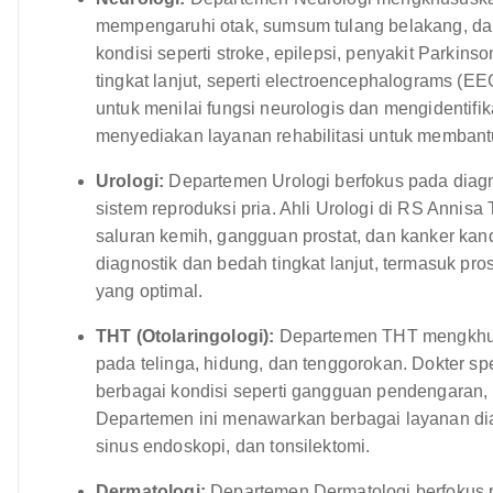
mempengaruhi otak, sumsum tulang belakang, dan
kondisi seperti stroke, epilepsi, penyakit Parkinson
tingkat lanjut, seperti electroencephalograms (
untuk menilai fungsi neurologis dan mengidentif
menyediakan layanan rehabilitasi untuk membantu
Urologi:
Departemen Urologi berfokus pada diagn
sistem reproduksi pria. Ahli Urologi di RS Annisa 
saluran kemih, gangguan prostat, dan kanker ka
diagnostik dan bedah tingkat lanjut, termasuk pr
yang optimal.
THT (Otolaringologi):
Departemen THT mengkhusu
pada telinga, hidung, dan tenggorokan. Dokter 
berbagai kondisi seperti gangguan pendengaran, 
Departemen ini menawarkan berbagai layanan di
sinus endoskopi, dan tonsilektomi.
Dermatologi:
Departemen Dermatologi berfokus p