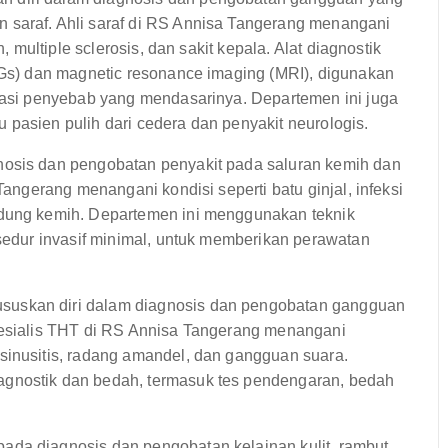
 saraf. Ahli saraf di RS Annisa Tangerang menangani
, multiple sclerosis, dan sakit kepala. Alat diagnostik
EEGs) dan magnetic resonance imaging (MRI), digunakan
ikasi penyebab yang mendasarinya. Departemen ini juga
 pasien pulih dari cedera dan penyakit neurologis.
osis dan pengobatan penyakit pada saluran kemih dan
Tangerang menangani kondisi seperti batu ginjal, infeksi
ndung kemih. Departemen ini menggunakan teknik
osedur invasif minimal, untuk memberikan perawatan
skan diri dalam diagnosis dan pengobatan gangguan
spesialis THT di RS Annisa Tangerang menangani
sinusitis, radang amandel, dan gangguan suara.
agnostik dan bedah, termasuk tes pendengaran, bedah
ada diagnosis dan pengobatan kelainan kulit, rambut,