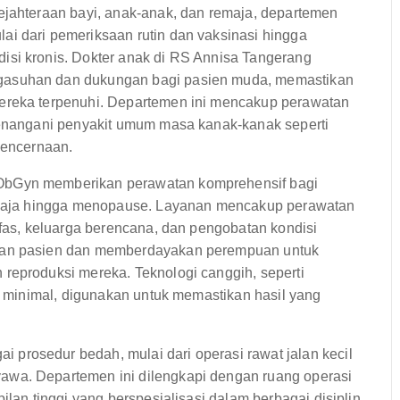
jahteraan bayi, anak-anak, dan remaja, departemen
i dari pemeriksaan rutin dan vaksinasi hingga
isi kronis. Dokter anak di RS Annisa Tangerang
gasuhan dan dukungan bagi pasien muda, memastikan
ereka terpenuhi. Departemen ini mencakup perawatan
menangani penyakit umum masa kanak-kanak seperti
pencernaan.
bGyn memberikan perawatan komprehensif bagi
remaja hingga menopause. Layanan mencakup perawatan
ifas, keluarga berencana, dan pengobatan kondisi
ikan pasien dan memberdayakan perempuan untuk
reproduksi mereka. Teknologi canggih, seperti
if minimal, digunakan untuk memastikan hasil yang
rosedur bedah, mulai dari operasi rawat jalan kecil
awa. Departemen ini dilengkapi dengan ruang operasi
ilan tinggi yang berspesialisasi dalam berbagai disiplin