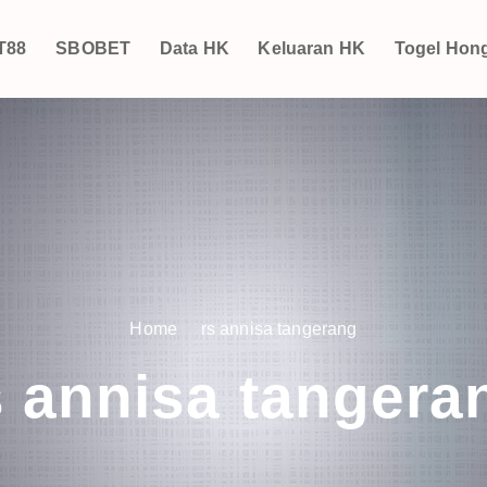
T88
SBOBET
Data HK
Keluaran HK
Togel Hon
Home
rs annisa tangerang
s annisa tangera