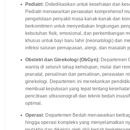
Pediatri:
Didedikasikan untuk kesehatan dan kese
Pediatri menawarkan perawatan komprehensif mula
pengelolaan penyakit masa kanak-kanak dan kond
berkomitmen untuk menyediakan lingkungan pen
kebutuhan fisik, emosional, dan perkembangan m
khusus untuk bayi baru lahir (neonatologi) dan 
infeksi saluran pernapasan, alergi, dan masalah 
Obstetri dan Ginekologi (ObGyn):
Departemen O
wanita di seluruh tahap kehidupan, mulai dari 
pranatal, persalinan dan persalinan, perawatan n
ginekologi. Departemen ini menekankan pendid
membuat keputusan yang tepat tentang kesehatan 
pencitraan ultrasonografi dan teknik bedah invas
optimal.
Operasi:
Departemen Bedah menawarkan berbagai p
hingga operasi kompleks yang menyelamatkan ny
mutakhir dan dikelola oleh ahli bedah berketeramp