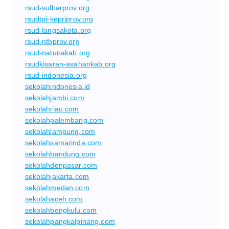
rsud-sulbarprov.org
rsudtpi-kepriprov.org
rsud-langsakota.org
rsud-ntbprov.org
rsud-natunakab.org
rsudkisaran-asahankab.org
rsud-indonesia.org
sekolahindonesia.id
sekolahjambi.com
sekolahriau.com
sekolahpalembang.com
sekolahlampung.com
sekolahsamarinda.com
sekolahbandung.com
sekolahdenpasar.com
sekolahjakarta.com
sekolahmedan.com
sekolahaceh.com
sekolahbengkulu.com
sekolahpangkalpinang.com