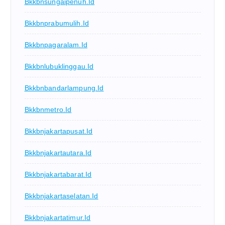
Bkkbnsungaipenuh.id
Bkkbnprabumulih.id
Bkkbnpagaralam.id
Bkkbnlubuklinggau.id
Bkkbnbandarlampung.id
Bkkbnmetro.id
Bkkbnjakartapusat.id
Bkkbnjakartautara.id
Bkkbnjakartabarat.id
Bkkbnjakartaselatan.id
Bkkbnjakartatimur.id