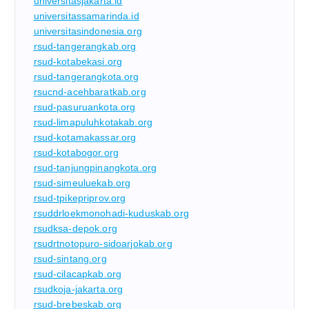
universitasjakarta.id
universitassamarinda.id
universitasindonesia.org
rsud-tangerangkab.org
rsud-kotabekasi.org
rsud-tangerangkota.org
rsucnd-acehbaratkab.org
rsud-pasuruankota.org
rsud-limapuluhkotakab.org
rsud-kotamakassar.org
rsud-kotabogor.org
rsud-tanjungpinangkota.org
rsud-simeuluekab.org
rsud-tpikepriprov.org
rsuddrloekmonohadi-kuduskab.org
rsudksa-depok.org
rsudrtnotopuro-sidoarjokab.org
rsud-sintang.org
rsud-cilacapkab.org
rsudkoja-jakarta.org
rsud-brebeskab.org