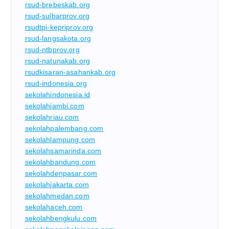
rsud-brebeskab.org
rsud-sulbarprov.org
rsudtpi-kepriprov.org
rsud-langsakota.org
rsud-ntbprov.org
rsud-natunakab.org
rsudkisaran-asahankab.org
rsud-indonesia.org
sekolahindonesia.id
sekolahjambi.com
sekolahriau.com
sekolahpalembang.com
sekolahlampung.com
sekolahsamarinda.com
sekolahbandung.com
sekolahdenpasar.com
sekolahjakarta.com
sekolahmedan.com
sekolahaceh.com
sekolahbengkulu.com