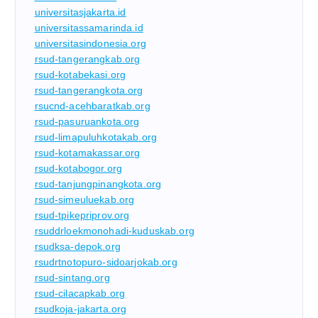
universitasjakarta.id
universitassamarinda.id
universitasindonesia.org
rsud-tangerangkab.org
rsud-kotabekasi.org
rsud-tangerangkota.org
rsucnd-acehbaratkab.org
rsud-pasuruankota.org
rsud-limapuluhkotakab.org
rsud-kotamakassar.org
rsud-kotabogor.org
rsud-tanjungpinangkota.org
rsud-simeuluekab.org
rsud-tpikepriprov.org
rsuddrloekmonohadi-kuduskab.org
rsudksa-depok.org
rsudrtnotopuro-sidoarjokab.org
rsud-sintang.org
rsud-cilacapkab.org
rsudkoja-jakarta.org