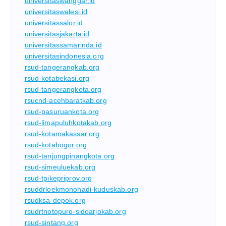
universitaswanggar.id
universitaswalesi.id
universitassalor.id
universitasjakarta.id
universitassamarinda.id
universitasindonesia.org
rsud-tangerangkab.org
rsud-kotabekasi.org
rsud-tangerangkota.org
rsucnd-acehbaratkab.org
rsud-pasuruankota.org
rsud-limapuluhkotakab.org
rsud-kotamakassar.org
rsud-kotabogor.org
rsud-tanjungpinangkota.org
rsud-simeuluekab.org
rsud-tpikepriprov.org
rsuddrloekmonohadi-kuduskab.org
rsudksa-depok.org
rsudrtnotopuro-sidoarjokab.org
rsud-sintang.org