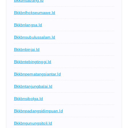
Bkkbnsabang.id
Bkkbnlhokseumawe.id
Bkkbnlangsa.id
Bkkbnsubulussalam.id
Bkkbnbinjai.id
Bkkbntebingtinggi.id
Bkkbnpematangsiantar.id
Bkkbntanjungbalai.id
Bkkbnsibolga.id
Bkkbnpadangsidimpuan.id
Bkkbngunungsitoli.id