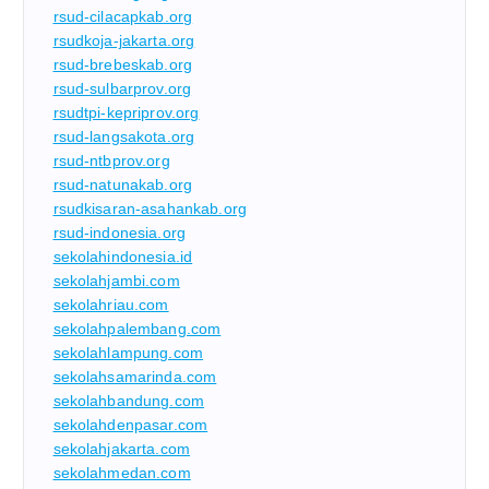
rsud-cilacapkab.org
rsudkoja-jakarta.org
rsud-brebeskab.org
rsud-sulbarprov.org
rsudtpi-kepriprov.org
rsud-langsakota.org
rsud-ntbprov.org
rsud-natunakab.org
rsudkisaran-asahankab.org
rsud-indonesia.org
sekolahindonesia.id
sekolahjambi.com
sekolahriau.com
sekolahpalembang.com
sekolahlampung.com
sekolahsamarinda.com
sekolahbandung.com
sekolahdenpasar.com
sekolahjakarta.com
sekolahmedan.com